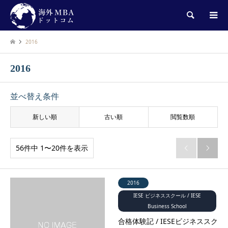
検索
2016
2016
並べ替え条件
新しい順
古い順
閲覧数順
56件中 1〜20件を表示


2016
IESE ビジネススクール / IESE
Business School
合格体験記 / IESEビジネススク