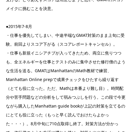
メイクに挑むことを決意。
●2015年7-8月
・仕事を優先してしまい、中途半端なGMAT対策のまま上旬に受
験。前回よりスコア下がる（スコアレポートキャンセル）。
・仕事も新規イニシアチブが入ってきたため、両立に焦りつつ
も、全エネルギーを仕事とテストのみに集中させた修行僧のよう
な生活を送る。GMATはManhattanのMath教材で練習、
Manhattan Online prepで成果チェックをひたすら繰り返す
（とても役に立った。ただ、Mathは本番より難し目）。時間配
分や苦手問題などの分析をして弱みつぶしを行う。この段で今更
ながら購入したManhattan guide bookが上記の対策を立てるの
にとても役に立った（もっと早く読んでおけたらよかっ
た・・・）。8月中旬に710点取得し終了。対策方法が分かっ