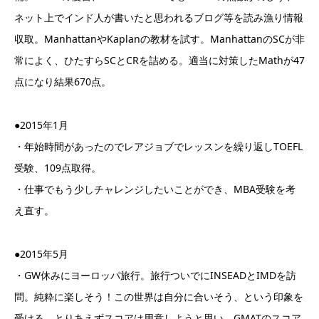
ネット上でインド人が書いたと思われるブログ等を読み漁り情報
収取。ManhattanやKaplanの教材を試す。ManhattanのSCが非
常によく、ひたすらSCとCRを詰める。適当に対策したMathが47
点になり結果670点。
●2015年1月
・年始時間があったのでレアジョブでレッスンを繰り返しTOEFL
受験、109点取得。
・仕事でもう少しチャレンジしたいことができ、MBA受験を考
え直す。
●2015年5月
・GW休みにヨーロッパ旅行。旅行ついでにINSEADとIMDを訪
問。純粋に楽しそう！この世界は自分に合いそう、という印象を
受ける。とりあえずスコアは用意しようと思い、GMATのスコア