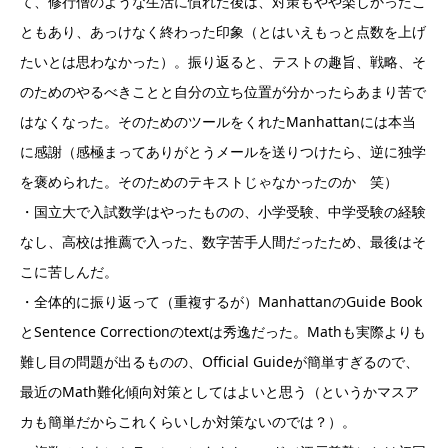
て、修行僧のような生活に慣れた後は、対策もやや楽しかったこ
ともあり、あっけなく終わった印象（とはいえもっと点数を上げ
たいとは思わなかった）。振り返ると、テストの趣旨、戦略、そ
のためのやるべきことと自分の立ち位置が分かったらあまり苦で
はなくなった。そのためのツールをくれたManhattanには本当
に感謝（感極まってありがとうメールを送りつけたら、逆に独学
を褒められた。そのためのテキストじゃなかったのか 笑）
・国立大で入試数学はやったものの、小学受験、中学受験の経験
なし、高校は推薦で入った、数字苦手人間だったため、最後はそ
こに苦しんだ。
・全体的に振り返って（重複するが）ManhattanのGuide Book
とSentence Correctionのtextは秀逸だった。Mathも実際よりも
難し目の問題が出るものの、Official Guideが簡単すぎるので、
最近のMath難化傾向対策としてはよいと思う（というかマスア
カも簡単だからこれくらいしか対策ないのでは？）。