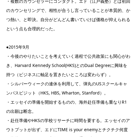
・複数のカウンセラーにコンタクト。エド（江戸義塾）とは初回
のカウンセリングで、相性が合うし言っていることが本質的、か
つ熱い、と即決。自分がどんどん書いていけば価格が抑えられる
という点も合理的だった。
●2015年9月
・今後のやりたいことを考えていく過程で公共政策にも関心がわ
き、Harvard Kennedy School(HKS)とのDual Degreeに興味を
持つ（ビジネスに軸足を置きたいところは変わらず）。
・シルバーウィークの連休を利用して、弾丸のUSスクールキャ
ンパスビジット（HKS, HBS, Wharton, Stanford）。
・エッセイの準備を開始するものの、海外赴任準備も重なりR1
の出願は断念。
・赴任準備やHKSの学校リサーチに時間を要する。エッセイのア
ウトプットが出ず、エドにTIME is your enemyとチクチク何度