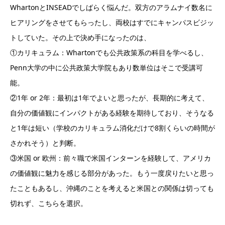
WhartonとINSEADでしばらく悩んだ。双方のアラムナイ数名に
ヒアリングをさせてもらったし、両校はすでにキャンパスビジッ
トしていた。その上で決め手になったのは、
①カリキュラム：Whartonでも公共政策系の科目を学べるし、
Penn大学の中に公共政策大学院もあり数単位はそこで受講可
能。
②1年 or 2年：最初は1年でよいと思ったが、長期的に考えて、
自分の価値観にインパクトがある経験を期待しており、そうなる
と1年は短い（学校のカリキュラム消化だけで8割くらいの時間が
さかれそう）と判断。
③米国 or 欧州：前々職で米国インターンを経験して、アメリカ
の価値観に魅力を感じる部分があった。もう一度戻りたいと思っ
たこともあるし、沖縄のことを考えると米国との関係は切っても
切れず、こちらを選択。