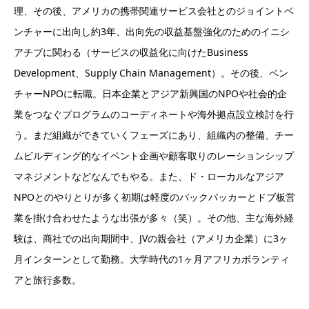
理、その後、アメリカの携帯関連サービス会社とのジョイントベ
ンチャーに出向し約3年、出向先の収益基盤強化のためのイニシ
アチブに関わる（サービスの収益化に向けたBusiness
Development、Supply Chain Management）。その後、ベン
チャーNPOに転職。日本企業とアジア新興国のNPOや社会的企
業をつなぐプログラムのコーディネートや海外拠点設立検討を行
う。まだ組織ができていくフェーズにあり、組織内の整備、チー
ムビルディング的なイベント企画や顧客取りのレーションシップ
マネジメントなどなんでもやる。また、ド・ローカルなアジア
NPOとのやりとりが多く初期は軽度のバックパッカーとドブ板営
業を掛け合わせたような出張が多々（笑）。その他、主な海外経
験は、商社での出向期間中、JVの親会社（アメリカ企業）に3ヶ
月インターンとして勤務。大学時代の1ヶ月アフリカボランティ
アと旅行多数。