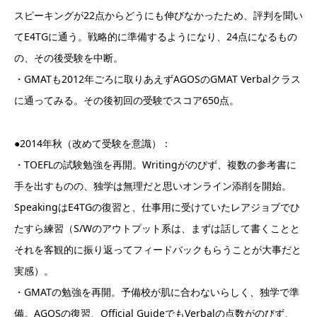
スピーキングが22点からどうにも伸びなかったため、評判を聞い
てE4TGに通う。戦略的に準備するようになり、24点になるもの
の、その後受験を中断。
・GMATも2012年ごろに取りあえずAGOSのGMAT Verbalクラス
に通ってみる。その後初回の受験でスコア650点。
●2014年秋（改めて受験を意識）：
・TOEFLの試験勉強を再開。Writingがのびず、複数の参考書に
手を出すものの、独学は無理だと思いオンライン添削を開始。
SpeakingはE4TGの復習と、仕事用に受けていたレアジョブでひ
たすら練習（S/Wのアウトプット系は、まずは話して書くことと
それを客観的に振り返ってフィードバックもらうことが大事だと
実感）。
・GMATの勉強を再開。予備校が肌に合わないらしく、独学で準
備。AGOSの復習、Official GuideでもVerbalの点数がのびず、