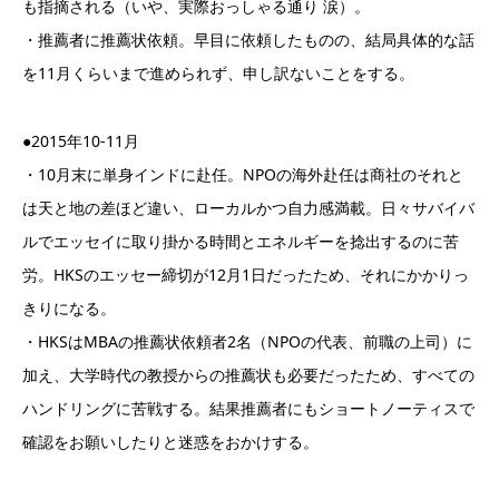
も指摘される（いや、実際おっしゃる通り 涙）。
・推薦者に推薦状依頼。早目に依頼したものの、結局具体的な話
を11月くらいまで進められず、申し訳ないことをする。
●2015年10-11月
・10月末に単身インドに赴任。NPOの海外赴任は商社のそれと
は天と地の差ほど違い、ローカルかつ自力感満載。日々サバイバ
ルでエッセイに取り掛かる時間とエネルギーを捻出するのに苦
労。HKSのエッセー締切が12月1日だったため、それにかかりっ
きりになる。
・HKSはMBAの推薦状依頼者2名（NPOの代表、前職の上司）に
加え、大学時代の教授からの推薦状も必要だったため、すべての
ハンドリングに苦戦する。結果推薦者にもショートノーティスで
確認をお願いしたりと迷惑をおかけする。