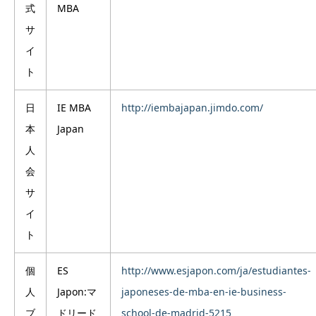
式
MBA
サ
イ
ト
日
IE MBA
http://iembajapan.jimdo.com/
本
Japan
人
会
サ
イ
ト
個
ES
http://www.esjapon.com/ja/estudiantes-
人
Japon:マ
japoneses-de-mba-en-ie-business-
ブ
ドリード
school-de-madrid-5215