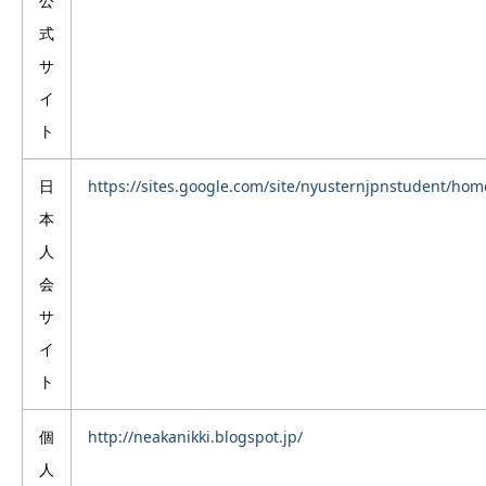
公
式
サ
イ
ト
日
https://sites.google.com/site/nyusternjpnstudent/hom
本
人
会
サ
イ
ト
個
http://neakanikki.blogspot.jp/
人