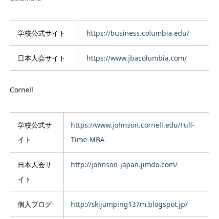
学校公式サイト
https://business.columbia.edu/
日本人会サイト
https://www.jbacolumbia.com/
Cornell
学校公式サ
https://www.johnson.cornell.edu/Full-
イト
Time-MBA
日本人会サ
http://johnson-japan.jimdo.com/
イト
個人ブログ
http://skijumping137m.blogspot.jp/