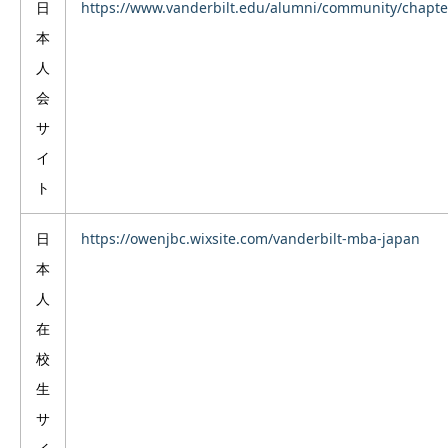
日
https://www.vanderbilt.edu/alumni/community/chapte
本
人
会
サ
イ
ト
日
https://owenjbc.wixsite.com/vanderbilt-mba-japan
本
人
在
校
生
サ