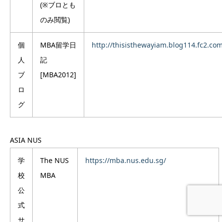
(※ブロとも
のみ閲覧)
個
MBA留学日
http://thisisthewayiam.blog114.fc2.co
人
記
ブ
[MBA2012]
ロ
グ
ASIA
NUS
学
The NUS
https://mba.nus.edu.sg/
校
MBA
公
式
サ