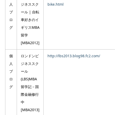
人
ジネススク
bike.html
ブ
ール | 自転
ロ
車好きのイ
グ
ギリスMBA
留学
[MBA2012]
個
ロンドンビ
http://lbs2013.blog98.fc2.com/
人
ジネススク
ブ
ール
ロ
(LBS)MBA
グ
留学記－国
際金融修行
中
[MBA2013]