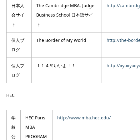
日本人
The Cambridge MBA, Judge
http://cambrid
会サイ
Business School 日本語サイ
ト
ト
個人ブ
The Border of My World
http://the-bord
ログ
個人ブ
１１４％いいよ！！
http://iiyoiiyoii
ログ
HEC
学
HEC Paris
http://www.mba.hec.edu/
校
MBA
公
PROGRAM