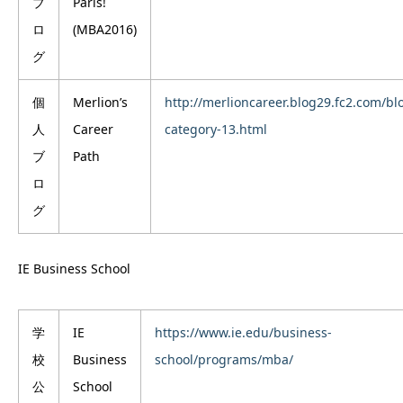
ブ
Paris!
ロ
(MBA2016)
グ
個
Merlion’s
http://merlioncareer.blog29.fc2.com/bl
人
Career
category-13.html
ブ
Path
ロ
グ
IE Business School
学
IE
https://www.ie.edu/business-
校
Business
school/programs/mba/
公
School