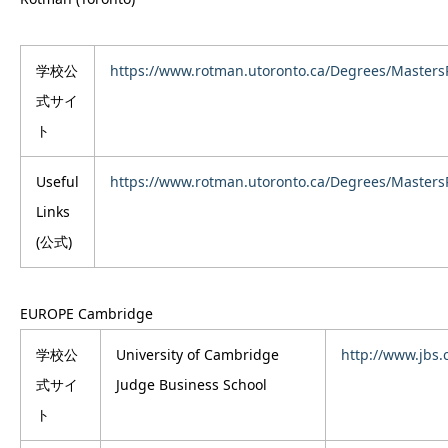
学校公
https://www.rotman.utoronto.ca/Degrees/Maste
式サイ
ト
Useful
https://www.rotman.utoronto.ca/Degrees/Maste
Links
(公式)
EUROPE
Cambridge
学校公
University of Cambridge
http://www.jbs
式サイ
Judge Business School
ト