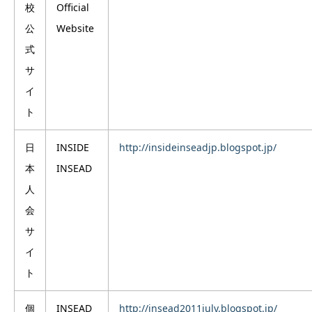
校
Official
公
Website
式
サ
イ
ト
日
INSIDE
http://insideinseadjp.blogspot.jp/
本
INSEAD
人
会
サ
イ
ト
個
INSEAD
http://insead2011july.blogspot.jp/