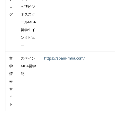
ロ
のIEビジ
グ
ネススク
ールMBA
留学生イ
ンタビュ
ー
留
スペイン
https://spain-mba.com/
学
MBA留学
情
記
報
サ
イ
ト