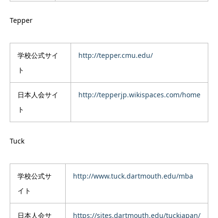
Tepper
学校公式サイ
http://tepper.cmu.edu/
ト
日本人会サイ
http://tepperjp.wikispaces.com/home
ト
Tuck
学校公式サ
http://www.tuck.dartmouth.edu/mba
イト
日本人会サ
https://sites.dartmouth.edu/tuckjapan/