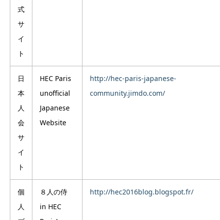
式
サ
イ
ト
日
HEC Paris
http://hec-paris-japanese-
本
unofficial
community.jimdo.com/
人
Japanese
会
Website
サ
イ
ト
個
８人の侍
http://hec2016blog.blogspot.fr/
人
in HEC