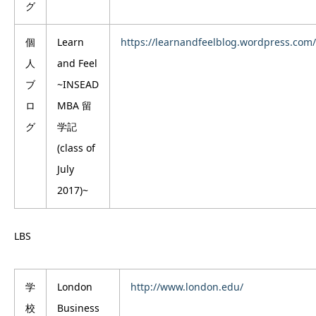
グ
個
Learn
https://learnandfeelblog.wordpress.com/
人
and Feel
ブ
~INSEAD
ロ
MBA 留
グ
学記
(class of
July
2017)~
LBS
学
London
http://www.london.edu/
校
Business