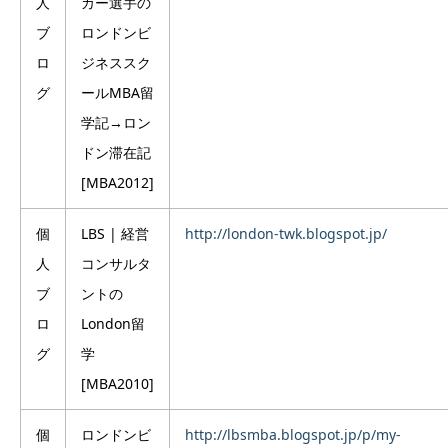
人
カー選手の
ブ
ロンドンビ
ロ
ジネススク
グ
ールMBA留
学記→ロン
ドン滞在記
[MBA2012]
個
LBS | 経営
http://london-twk.blogspot.jp/
人
コンサルタ
ブ
ントの
ロ
London留
グ
学
[MBA2010]
個
ロンドンビ
http://lbsmba.blogspot.jp/p/my-