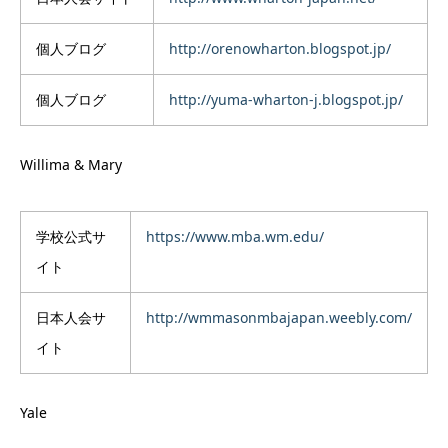
個人ブログ
http://orenowharton.blogspot.jp/
個人ブログ
http://yuma-wharton-j.blogspot.jp/
Willima & Mary
学校公式サ
https://www.mba.wm.edu/
イト
日本人会サ
http://wmmasonmbajapan.weebly.com/
イト
Yale