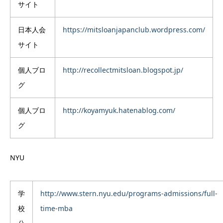
サイト
日本人会
https://mitsloanjapanclub.wordpress.com/
サイト
個人ブロ
http://recollectmitsloan.blogspot.jp/
グ
個人ブロ
http://koyamyuk.hatenablog.com/
グ
NYU
学
http://www.stern.nyu.edu/programs-admissions/full-
校
time-mba