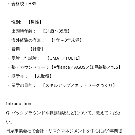
・ 合格校：HBS
・ 性別: 【男性】
・ 出願時年齢： 【31歳〜35歳】
・ 海外経験の有無： 【1年～3年未満】
・ 費用： 【社費】
・ 受験した試験： 【GMAT／TOEFL】
・ 塾・カウンセラー：【Affiance／AGOS／江戸義塾／YES】
・ 奨学金： 【未取得】
・ 留学の目的： 【スキルアップ／ネットワークづくり】
Introduction
Q. バックグラウンドや職務経験などについて、教えてくださ
い。
日系事業会社で会計・リスクマネジメントを中心に約9年間従