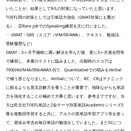
いたことが、結果としてR/Lの対策になっていたと思います。
TOEFL用の対策としては①単語力強化（GMAT対策にも繋が
る）、②Rare jobでのSpeaking練習を主に行いました。
・ GMAT・GRE（スコア（V/M/IR/AWA）、テキスト、勉強法、
受験履歴など）
GMAT：3ヶ月予備校に通い解法を学んだ後、更に3ヶ月過去問等
で練習し、本番のテストに臨みました。出願時のスコアは
700(V40/M46/IR8/AWA5.0)で、Quantitativeでの弱みをVerbal
で補う形となりました。Verbalについて、RC、CRはテクニック
に頼るよりも英文読解力を養うことが重要で、地味ながらも単語
力を強化することが極めて大事と思います。参考までですが、当
方は旺文社TOEFL単語とZ会テーマ別英単語Academicシリーズ5
冊を複数回学習すると共に、アルクの英単語学習アプリ等を使っ
て、昼休み等含め毎日単語の勉強をしていました。またSCにつ