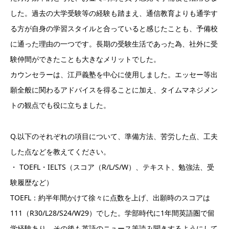
した。過去の大学受験等の経験も踏まえ、通信教育よりも通学す
る方が自身の学習スタイルと合っていると感じたことも、予備校
に通った理由の一つです。長期の受験生活であった為、社外に受
験仲間ができたことも大きなメリットでした。
カウンセラーは、江戸義塾を中心に使用しました。エッセー等出
願全般に関わるアドバイスを得ることに加え、タイムマネジメン
トの観点でも役に立ちました。
Q.以下のそれぞれの項目について、準備方法、苦労した点、工夫
した点などを教えてください。
・ TOEFL・IELTS（スコア（R/L/S/W）、テキスト、勉強法、受
験履歴など）
TOEFL：約半年間かけて徐々に点数を上げ、出願時のスコアは
111（R30/L28/S24/W29）でした。学部時代に1年間英語圏で留
学経験あり、その後も英語のニュース等読み聞きするようにして