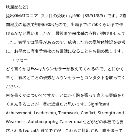
験履歴など）
提出GMATスコア（5回目の受験）は690（33/51/8/5）です。2週
間程度の勉強で初回690出たので、出願までに750くらいまで伸
びるかなと思いましたが、最後までverbalの点数が伸びませんで
した。独学では限界があるので、成功した方の受験体験記を参考
に、お早めに有名予備校のお世話になることをお勧め致します。
・ エッセー
どう書くかはEssayカウンセラーが教えてくれるので、とにかく
早く、有名どころの優秀なカウンセラーとコンタクトを取ってく
ださい。
何を書くかについてですが、とにかく胸を張って言える実績をた
くさん作ることが一番の近道だと思います。Significant
Achievement, Leadership, Teamwork, Conflict, Strength and
Weakness, Autobiography, Career goalなどがどの学校でも要
求されるTypicalな質問ですが、これらに対応する、胸を張って