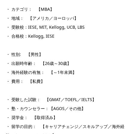
・ カテゴリ： 【MBA】
・ 地域： 【アメリカ／ヨーロッパ】
・ 受験校：IESE, MIT, Kellogg, UCB, LBS
・ 合格校：Kellogg, IESE
・ 性別: 【男性】
・ 出願時年齢： 【26歳～30歳】
・ 海外経験の有無： 【～1年未満】
・ 費用： 【私費】
・ 受験した試験： 【GMAT／TOEFL／IELTS】
・ 塾・カウンセラー：【AGOS／その他】
・ 奨学金： 【取得済み】
・ 留学の目的： 【キャリアチェンジ／スキルアップ／海外経