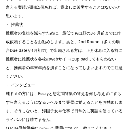
言える実績が最低5個あれば、案出しに苦労することはないかと
思います。
・ 推薦状
推薦者の負担を減らすために、最低でも出願の3ヶ月前までに作
成依頼することをお勧めします。あと、2nd Round（多くの場
合Due dateが1月初旬）で出願される方は、正月休みに入る前に
推薦者に推薦状を各校のwebサイトにuploadしてもらわない
と、推薦者の年末年始を潰すことになってしまいますのでご注意
ください。
・ インタビュー
純ドメの方には、Essayと想定問答集の答えを何も考えずにすら
すら言えるようになるレベルまで完璧に覚えることをお勧めしま
す。そうしないと、帰国子女や仕事で日常的に英語を使っている
ライバルには勝てません。
Q.MBA受験準備にかかった費用について、教えてください。