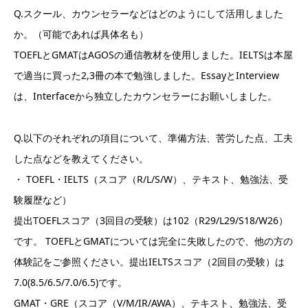
Q.スクール、カウンセラーなどはどのようにして活用しました
か。（可能であれば具体名も）
TOEFLとGMATはAGOSの通信教材を使用しました。IELTSは本屋
で適当に買った2,3冊の本で勉強しました。EssayとInterview
は、Interfaceから独立したカウンセラーにお願いしました。
Q.以下のそれぞれの項目について、準備方法、苦労した点、工夫
した点などを教えてください。
・ TOEFL・IELTS（スコア（R/L/S/W）、テキスト、勉強法、受
験履歴など）
提出TOEFLスコア（3回目の受験）は102（R29/L29/S18/W26）
です。 TOEFLとGMATについては完全に失敗したので、他の方の
体験記をご参照ください。提出IELTSスコア（2回目の受験）は
7.0(8.5/6.5/7.0/6.5)です。
GMAT・GRE（スコア（V/M/IR/AWA）、テキスト、勉強法、受