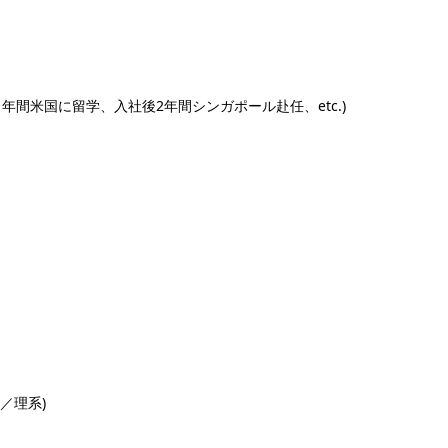
1年間米国に留学、入社後2年間シンガポール赴任、etc.)
／理系)