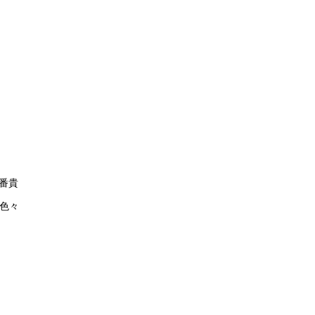
番貴
。色々