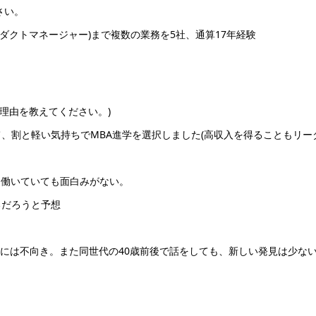
さい。
ロダクトマネージャー)まで複数の業務を5社、通算17年経験
や理由を教えてください。)
、割と軽い気持ちでMBA進学を選択しました(高収入を得ることもリー
、働いていても面白みがない。
るだろうと予想
チェンジには不向き。また同世代の40歳前後で話をしても、新しい発見は少な