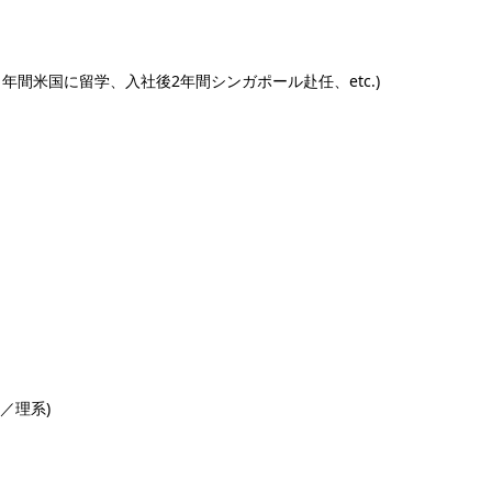
1年間米国に留学、入社後2年間シンガポール赴任、etc.)
／理系)