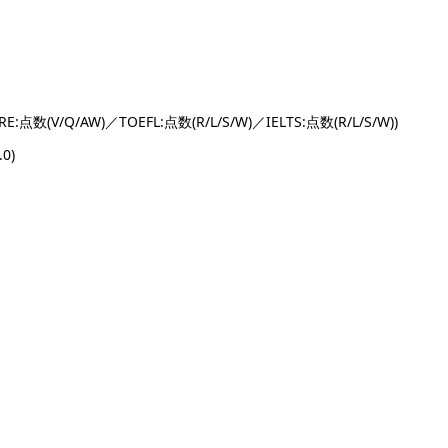
数(V/Q/AW)／TOEFL:点数(R/L/S/W)／IELTS:点数(R/L/S/W))
.0)