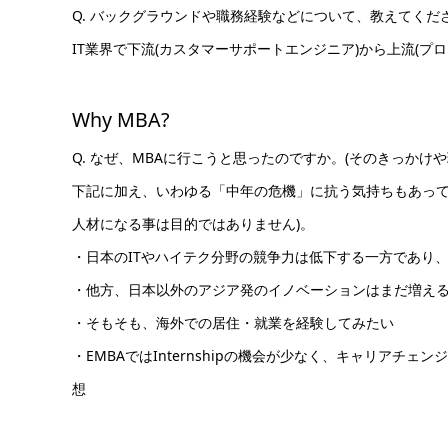
Q. バックグラウンドや職務経験などについて、教えてくだ
IT業界で下流(カスタマーサポートエンジニア)から上流(プ
Why MBA?
Q. なぜ、MBAに行こうと思ったのですか。(そのきっかけ
下記に加え、いわゆる「中年の危機」に抗う気持ちもあって
人材になる事は目的ではありません)。
・日本のITやハイテク分野の競争力は低下する一方であり
・他方、日本以外のアジア発のイノベーションはまだ増え
・そもそも、海外での居住・就業を経験してみたい
・EMBAではInternshipの機会が少なく、キャリア
想