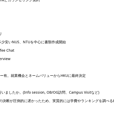
り
多少安いNUS、NTUを中心に書類作成開始
e Chat
rview
からオファー有。就業機会とネームバリューからHKUに最終決定
(Info session, OB/OG訪問、Campus Visitなど)
が、MBA挑戦の決断が圧倒的に遅かったため、実質的には学費やランキングを調べ