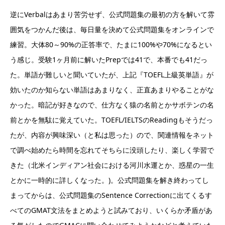
逆にVerbalはあまり苦労せず、公式問題集の最初の方を解いて雰
囲気をつかんだ後は、毎日量を決めて公式問題集をオンラインで
練習。大体80～90%の正答率で、たまに100%や70%になるとい
う感じ。受験1ヶ月前に解いたPrepでは41で、本番でも41だっ
た。単語が難しいと聞いていたが、上記『TOEFL上級英単語』が
効いたのか知らない単語はあまりなく、正直あまりやることがな
かった。暗記が好きなので、仕方なく猿の名前とかサボテンの名
前とかを無駄に覚えていた。TOEFL/IELTSのReadingもそうだっ
たが、内容が興味深い（と私は思った）ので、関連情報をネット
で調べ始めたら時間を忘れてそちらに没頭したり、楽しく学習で
きた（北米インディアン社会における河川水運とか、惑星の一生
とかに一時的に詳しくなった。)。公式問題集を解き終わってし
まってからは、公式問題集のSentence Correctionに出てくるす
べてのGMAT文法をまとめようと試みており、いくらか矛盾があ