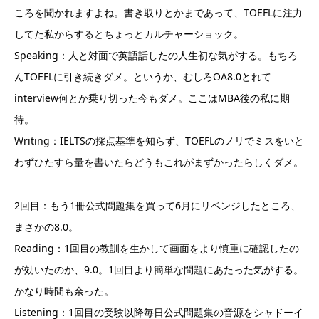
ころを聞かれますよね。書き取りとかまであって、TOEFLに注力
してた私からするとちょっとカルチャーショック。
Speaking：人と対面で英語話したの人生初な気がする。もちろ
んTOEFLに引き続きダメ。というか、むしろOA8.0とれて
interview何とか乗り切った今もダメ。ここはMBA後の私に期
待。
Writing：IELTSの採点基準を知らず、TOEFLのノリでミスをいと
わずひたすら量を書いたらどうもこれがまずかったらしくダメ。
2回目：もう1冊公式問題集を買って6月にリベンジしたところ、
まさかの8.0。
Reading：1回目の教訓を生かして画面をより慎重に確認したの
が効いたのか、9.0。1回目より簡単な問題にあたった気がする。
かなり時間も余った。
Listening：1回目の受験以降毎日公式問題集の音源をシャドーイ