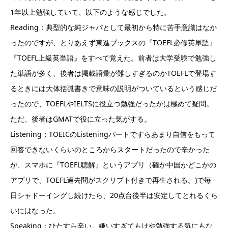
1年以上勉強していて、以下のような感じでした。
Reading：典型的な純ジャパとして最初から特に苦手意識はなか
ったのですが、とりあえず東進ブックスの『TOEFL必修英単語』
『TOEFL上級英単語』をすべて覚えた。前者は大学受験で勉強し
た単語が多く、後者は掲載語彙が難しすぎるのかTOEFLで登場す
るときには大体括弧書きで意味の説明がついているという感じだ
ったので、TOEFLやIELTSに役立つ勉強だったかは極めて疑問。
ただ、後者はGMATで役に立った気がする。
Listening：TOEICのListeningパートですらあまり自信をもって
回答できないくらいのところからスタートだったので辛かった
が、スマホに『TOEFL聴解』というアプリ（確か中国かどこかの
アプリで、TOEFL過去問がスクリプト付きで再生される。)で毎
日シャドーイングし続けたら、20点台後半は安定してとれるくら
いにはなった。
Speaking：ひたすら辛い。嫌いすぎてもはや勉強する気にもな