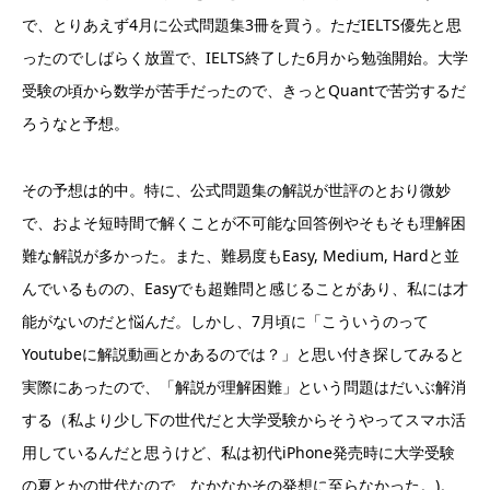
で、とりあえず4月に公式問題集3冊を買う。ただIELTS優先と思
ったのでしばらく放置で、IELTS終了した6月から勉強開始。大学
受験の頃から数学が苦手だったので、きっとQuantで苦労するだ
ろうなと予想。
その予想は的中。特に、公式問題集の解説が世評のとおり微妙
で、およそ短時間で解くことが不可能な回答例やそもそも理解困
難な解説が多かった。また、難易度もEasy, Medium, Hardと並
んでいるものの、Easyでも超難問と感じることがあり、私には才
能がないのだと悩んだ。しかし、7月頃に「こういうのって
Youtubeに解説動画とかあるのでは？」と思い付き探してみると
実際にあったので、「解説が理解困難」という問題はだいぶ解消
する（私より少し下の世代だと大学受験からそうやってスマホ活
用しているんだと思うけど、私は初代iPhone発売時に大学受験
の夏とかの世代なので、なかなかその発想に至らなかった。)。