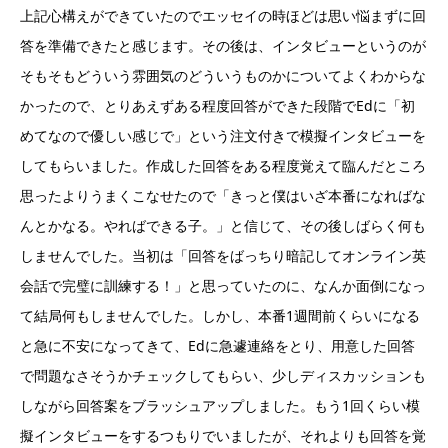
上記心構えができていたのでエッセイの時ほどは思い悩まずに回
答を準備できたと感じます。その後は、インタビューというのが
そもそもどういう雰囲気のどういうものかについてよくわからな
かったので、とりあえずある程度回答ができた段階でEdに「初
めてなので優しい感じで」という注文付きで模擬インタビューを
してもらいました。作成した回答をある程度覚えて臨んだところ
思ったよりうまくこなせたので「きっと僕はいざ本番になればな
んとかなる。やればできる子。」と信じて、その後しばらく何も
しませんでした。当初は「回答をばっちり暗記してオンライン英
会話で完璧に訓練する！」と思っていたのに、なんか面倒になっ
て結局何もしませんでした。しかし、本番1週間前くらいになる
と急に不安になってきて、Edに急遽連絡をとり、用意した回答
で問題なさそうかチェックしてもらい、少しディスカッションも
しながら回答案をブラッシュアップしました。もう1回くらい模
擬インタビューをするつもりでいましたが、それよりも回答を覚