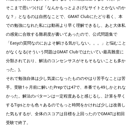
そこまで思いつけば「なんかもっとよさげなサイトとかないのか
な？」となるのは自然なことで、GMAT Clubにたどり着く、本
での勉強になれた私には動画より早く理解できるし、あと大体私
の感覚に合致する難易度が書いてあったので、公式問題集で
「Easyの質問なのにおよそ解ける気がしない。。。」と悩むこと
がなくなる(そういう問題はGMAT Clubではたいてい最高難度に
分類されており、解法のコンセンサスがそもそもないことも多か
った。)。
それで勉強自体は少し気楽になったもののやはり苦手なことは苦
手。受験1ヶ月前に解いたPrepでは47で、本番でも49しかとれな
かった。解法のパターンは一定程度あると感じるし、計算を早く
するTipsとかも色々あるのでもっと時間をかければ少しは改善し
た気もするが、全体のスコアは目標を上回ったのでGMATは初回
受験で終了。