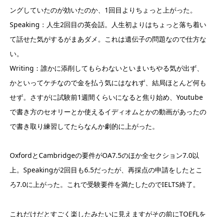
ングしていたのが効いたのか、1回目よりちょっと上がった。
Speaking：人生2回目の英会話。人生初よりはちょっと落ち着い
て話せた気がするがまあダメ。これは遺伝子の問題なので仕方な
い。
Writing：誰かに添削してもらわないといまいちやる気が出ず、
かといってケチなので金を払う気にはなれず、結局ほとんど何も
せず。さすがに試験前1週間くらいになると焦り始め、Youtube
で書き方のセオリーとか使えるイディオムとかの動画があったの
で書き取り練習してたらなんか劇的に上がった。
OxfordとCambridgeの要件がOA7.5のほか全セクション7.0以
上。Speakingが2回目も6.5だったが、再採点の申請をしたとこ
ろ7.0に上がった。これで受験要件を満たしたのでIELTS終了。
これだけだとすごく楽したみたいに見えますがその前にTOEFLを