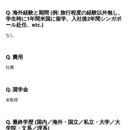
Q. 海外経験と期間 (例: 旅行程度の経験以外無し、
学生時に1年間米国に留学、入社後2年間シンガポ
ール赴任、etc.)
なし
Q. 費用
社費
Q. 奨学金
未取得
Q. 最終学歴 (国内／海外・国立／私立・大学／大
学院・文系／理系)