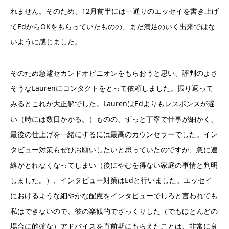
れません。そのため、12月前半には一通りのエッセイを書き上げ
てEdからOKをもらっていたものの、まだ満足のいく出来ではな
いように感じました。
そのため急遽セカンドオピニオンをもらおうと思い、評判のよさ
そうなLaurenにコンタクトをとって依頼しました。振り返って
みるとこれが大正解でした。LaurenはEdよりもレスポンスが遅
い（時には数日かかる。）ものの、ずっと丁寧で仕事が細かく、
最後の仕上げを一緒にするには最高のカウンセラーでした。イン
タビュー対策もぜひお願いしたいと思っていたのですが、急に連
絡がとれなくなってしまい（後にやむを得ない家庭の事情と判明
しました。）、インタビュー対策はEdと行いました。エッセイ
におけるような細やかな配慮をインタビューでしろと言われても
私はできないので、彼の楽観的でざっくりした（でもほとんどの
場合に的確な）アドバイスを直前期にもらえたことは、非常に良