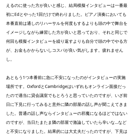
えるのに使った方が良いと感じ、結局模擬インタビューは一番最
初にEdとやった1回だけで終わりました。ピアノ演奏においても
本番直前は通しのリハーサルを何度もするよりも頭の中で舞台を
イメージしながら練習した方が良いと思っており、それと同じで
何回も模擬インタビューを繰り返すよりも自分で頭の中でやる方
が、お金もかからないしコスパが良い気がします。疲れません
し。
あともう1つ本番前に急に不安になったのがインタビューの実施
場所です。OxfordとCambridgeはいずれもオンライン面接だっ
たので適当に貸会議室でもとろうと思っていたのですが、いざ前
日に下見に行ってみると意外に隣の部屋の話し声が聞こえてきま
した。普通の話し声ならインタビューの邪魔になるほどではない
のですが、当日たまたま隣の部屋で激論していたら辛いな…など
と不安になりました。結果的には大丈夫だったのですが、下見は