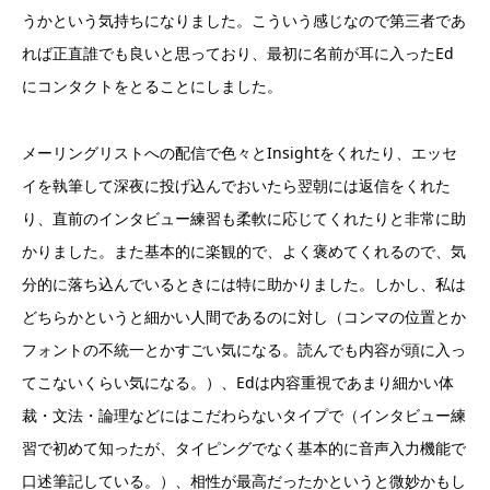
うかという気持ちになりました。こういう感じなので第三者であ
れば正直誰でも良いと思っており、最初に名前が耳に入ったEd
にコンタクトをとることにしました。
メーリングリストへの配信で色々とInsightをくれたり、エッセ
イを執筆して深夜に投げ込んでおいたら翌朝には返信をくれた
り、直前のインタビュー練習も柔軟に応じてくれたりと非常に助
かりました。また基本的に楽観的で、よく褒めてくれるので、気
分的に落ち込んでいるときには特に助かりました。しかし、私は
どちらかというと細かい人間であるのに対し（コンマの位置とか
フォントの不統一とかすごい気になる。読んでも内容が頭に入っ
てこないくらい気になる。）、Edは内容重視であまり細かい体
裁・文法・論理などにはこだわらないタイプで（インタビュー練
習で初めて知ったが、タイピングでなく基本的に音声入力機能で
口述筆記している。）、相性が最高だったかというと微妙かもし