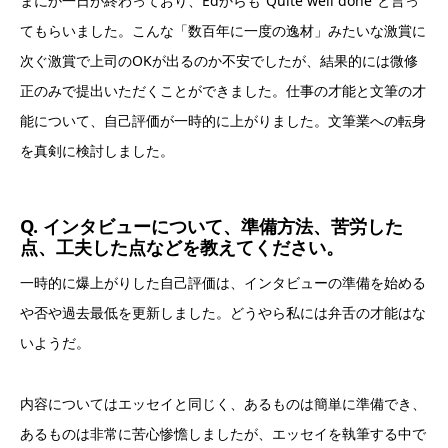
まにか一日が終わっており、Edからも”Quite well done”と言っ
てもらいました。こんな「数百年に一度の逸材」みたいな激賞に
次ぐ激賞で上司のOKが出るのか不安でしたが、結果的には微修
正のみで提出いただくことができました。仕事の才能と文筆の才
能について、自己評価が一時的に上がりました。文筆業への転身
を真剣に検討しました。
Q. インタビューについて、準備方法、苦労した
点、工夫した点などを教えてください。
一時的に爆上がりした自己評価は、インタビューの準備を始める
や否や過去最低を更新しました。どうやら私には弁舌の才能はな
いようだ。
内容についてはエッセイと同じく、あるものは簡単に準備でき、
あるものは非常に苦心惨憺しましたが、エッセイを執筆する中で