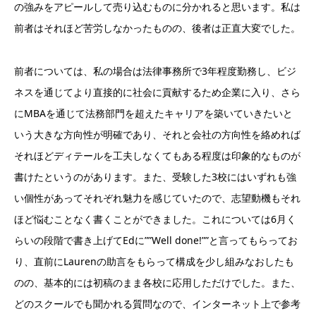
の強みをアピールして売り込むものに分かれると思います。私は
前者はそれほど苦労しなかったものの、後者は正直大変でした。
前者については、私の場合は法律事務所で3年程度勤務し、ビジ
ネスを通じてより直接的に社会に貢献するため企業に入り、さら
にMBAを通じて法務部門を超えたキャリアを築いていきたいと
いう大きな方向性が明確であり、それと会社の方向性を絡めれば
それほどディテールを工夫しなくてもある程度は印象的なものが
書けたというのがあります。また、受験した3校にはいずれも強
い個性があってそれぞれ魅力を感じていたので、志望動機もそれ
ほど悩むことなく書くことができました。これについては6月く
らいの段階で書き上げてEdに””Well done!””と言ってもらってお
り、直前にLaurenの助言をもらって構成を少し組みなおしたも
のの、基本的には初稿のまま各校に応用しただけでした。また、
どのスクールでも聞かれる質問なので、インターネット上で参考