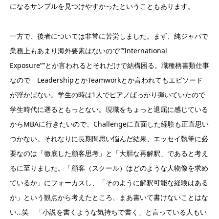
になるサンプルを見つけやすかったということもあります。
一方で、後者については非常に苦労しました。まず、純ジャパで
業務上もあまり海外要素はないので””International
Exposure””とか言われるとそれだけで結構困る。職種柄書類仕事
なので LeadershipとかTeamworkとか言われてもエピソード
が浮かばない。学生の時は1人でピアノばっかり弾いていたので
学生時代に遡るともっとない。現職をちょっと退屈に感じている
からMBAに行きたいので、Challengeに直面した経験も正直思い
つかない。それなりに長期間思い悩んだ結果、エッセイ執筆に必
要なのは「徹底した顧客思考」と「大胆な再解釈」であると考え
るに至りました。「顧客（スクール）はどのような人物像を求め
ているか」にフォーカスし、「そのように解釈可能な経験はある
か」という観点から考えたところ、まあ書いて書けないことはな
い…笑 「小説を書くような気持ちで書く」と言っている人もい