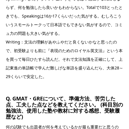
らず、何を勉強したら良いかもわからない。Totalで103とったと
きでも、Speakingは16か17くらいだった気がする。むしろこう
いうスモールトークって日本語でもできない気がするので、コミ
ュ力の問題も大きい気がする。
Writing：文法の理解があやふやだと良くないかなと思ったの
で、初受験よりも前に『表現のためのロイヤル英文法』という本
を買って毎日ひたすら読んだ。それで文法知識を正確にして、上
記東進の単語帳で学んだ難しげな単語を盛り込んだら、大体28～
29くらいで安定した。
Q. GMAT・GREについて、準備方法、苦労した
点、工夫した点などを教えてください。 (科目別の
勉強法、使用した塾や教材に対する感想、受験履
歴など)
何の試験でも出題者が何を考えているかが最も重要だと思うの