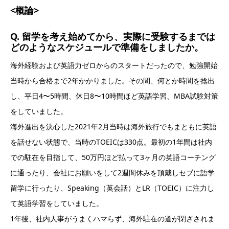
<概論>
Q. 留学を考え始めてから、実際に受験するまでは
どのようなスケジュールで準備をしましたか。
海外経験および英語力ゼロからのスタートだったので、勉強開始
当時から合格まで2年かかりました。その間、何とか時間を捻出
し、平日4〜5時間、休日8〜10時間ほど英語学習、MBA試験対策
をしていました。
海外進出を決心した2021年2月当時は海外旅行でもまともに英語
を話せない状態で、当時のTOEICは330点。最初の1年間は社内
での駐在を目指して、50万円ほど払って3ヶ月の英語コーチング
に通ったり、会社にお願いをして2週間休みを頂戴しセブに語学
留学に行ったり、Speaking（英会話）とLR（TOEIC）に注力し
て英語学習をしていました。
1年後、社内人事がうまくハマらず、海外駐在の道が閉ざされま