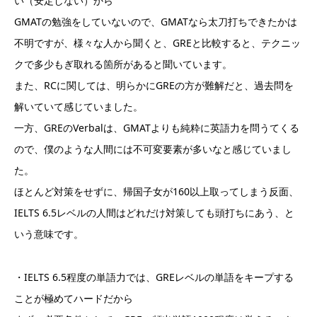
い（安定しない）から
GMATの勉強をしていないので、GMATなら太刀打ちできたかは
不明ですが、様々な人から聞くと、GREと比較すると、テクニッ
クで多少もぎ取れる箇所があると聞いています。
また、RCに関しては、明らかにGREの方が難解だと、過去問を
解いていて感じていました。
一方、GREのVerbalは、GMATよりも純粋に英語力を問うてくる
ので、僕のような人間には不可変要素が多いなと感じていまし
た。
ほとんど対策をせずに、帰国子女が160以上取ってしまう反面、
IELTS 6.5レベルの人間はどれだけ対策しても頭打ちにあう、と
いう意味です。
・IELTS 6.5程度の単語力では、GREレベルの単語をキープする
ことが極めてハードだから