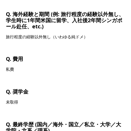
Q. 海外経験と期間 (例: 旅行程度の経験以外無し、
学生時に1年間米国に留学、入社後2年間シンガポ
ール赴任、etc.)
旅行程度の経験以外無し（いわゆる純ドメ）
Q. 費用
私費
Q. 奨学金
未取得
Q. 最終学歴 (国内／海外・国立／私立・大学／大
学院・文系／理系)