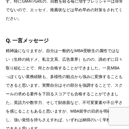
す。特にGMAT/GREの、回数を経る毎に増すプレッシャーは尋常
でないので、エッセイ、推薦状などは早め早めの対策をされてく
ださい。
Q. 一言メッセージ
精神論になりますが、自分は一般的なMBA受験生の属性ではな
い（生粋の純ドメ、私立文系、広告業界）ものの、諦めずに日々
取り組むことで、何とか合格することができました。一見MBA
っぽくない業務経験も、多様性の観点から強みに変換することも
できると思います。実際自分はその部分を強調することで、スク
ールの求める要件を下回るスコアでも合格することができまし
た。英語力や数学力、そして財政面など、不可変要素や不公平さ
を感じることもあると思いますが、MBA留学の目的を明確化
し、強い覚悟を持ちさえすれば、いずれは納得のいく学校に合格
できると思います。