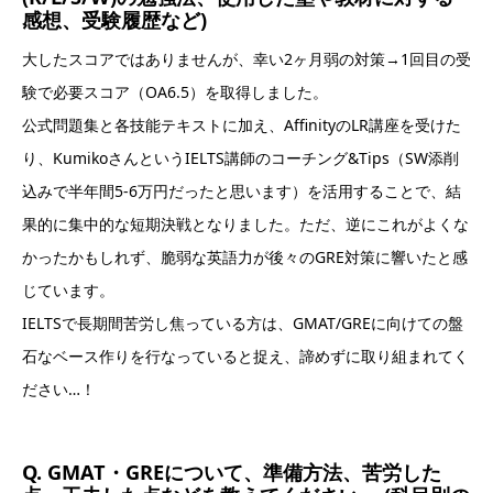
感想、受験履歴など)
大したスコアではありませんが、幸い2ヶ月弱の対策→1回目の受
験で必要スコア（OA6.5）を取得しました。
公式問題集と各技能テキストに加え、AffinityのLR講座を受けた
り、KumikoさんというIELTS講師のコーチング&Tips（SW添削
込みで半年間5-6万円だったと思います）を活用することで、結
果的に集中的な短期決戦となりました。ただ、逆にこれがよくな
かったかもしれず、脆弱な英語力が後々のGRE対策に響いたと感
じています。
IELTSで長期間苦労し焦っている方は、GMAT/GREに向けての盤
石なベース作りを行なっていると捉え、諦めずに取り組まれてく
ださい…！
Q. GMAT・GREについて、準備方法、苦労した