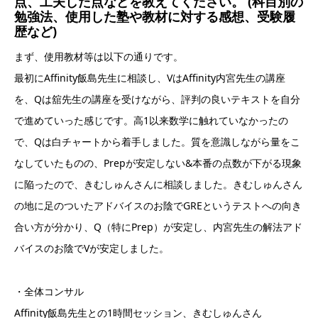
点、工夫した点などを教えてください。 (科目別の
勉強法、使用した塾や教材に対する感想、受験履
歴など)
まず、使用教材等は以下の通りです。
最初にAffinity飯島先生に相談し、VはAffinity内宮先生の講座
を、Qは舘先生の講座を受けながら、評判の良いテキストを自分
で進めていった感じです。高1以来数学に触れていなかったの
で、Qは白チャートから着手しました。質を意識しながら量をこ
なしていたものの、Prepが安定しない&本番の点数が下がる現象
に陥ったので、きむしゅんさんに相談しました。きむしゅんさん
の地に足のついたアドバイスのお陰でGREというテストへの向き
合い方が分かり、Q（特にPrep）が安定し、内宮先生の解法アド
バイスのお陰でVが安定しました。
・全体コンサル
Affinity飯島先生との1時間セッション、きむしゅんさん