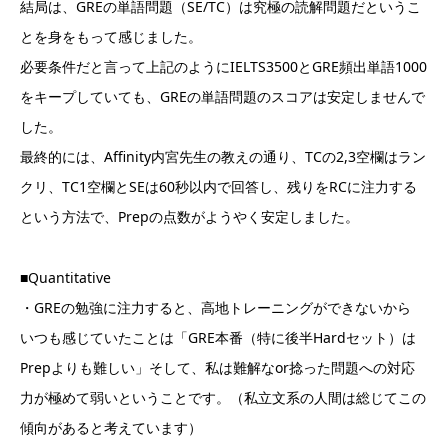
結局は、GREの単語問題（SE/TC）は究極の読解問題だというこ
とを身をもって感じました。
必要条件だと言って上記のようにIELTS3500とGRE頻出単語1000
をキープしていても、GREの単語問題のスコアは安定しませんで
した。
最終的には、Affinity内宮先生の教えの通り、TCの2,3空欄はラン
クリ、TC1空欄とSEは60秒以内で回答し、残りをRCに注力する
という方法で、Prepの点数がようやく安定しました。
■Quantitative
・GREの勉強に注力すると、高地トレーニングができないから
いつも感じていたことは「GRE本番（特に後半Hardセット）は
Prepよりも難しい」そして、私は難解なor捻った問題への対応
力が極めて弱いということです。（私立文系の人間は総じてこの
傾向があると考えています）