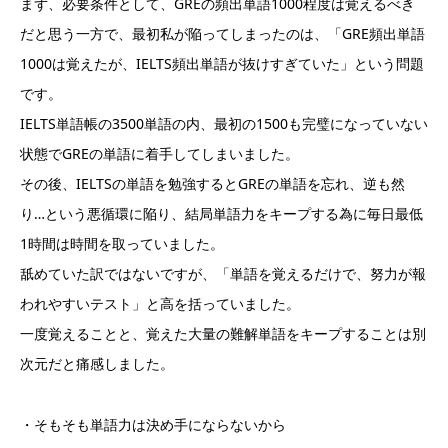
まず、必要条件として、GREの頻出単語1000程度は覚えるべき
だと思う一方で、最初私が陥ってしまったのは、「GRE頻出単語
1000は覚えたが、IELTS頻出単語が抜けすぎていた」という問題
です。
IELTS単語帳の3500単語の内、最初の1500も完璧になっていない
状態でGREの単語に着手してしまいました。
その後、IELTSの単語を勉強するとGREの単語を忘れ、逆も然
り…という悪循環に陥り、結局単語力をキープする為に毎日最低
1時間は時間を取っていました。
舐めていた訳ではないですが、「単語を覚えるだけで、努力が報
われやすいテスト」と高を括っていました。
一度覚えることと、覚えた大量の難解単語をキープすることは別
次元だと痛感しました。
・そもそも単語力は決め手にならないから