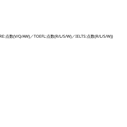
数(V/Q/AW)／TOEFL:点数(R/L/S/W)／IELTS:点数(R/L/S/W))