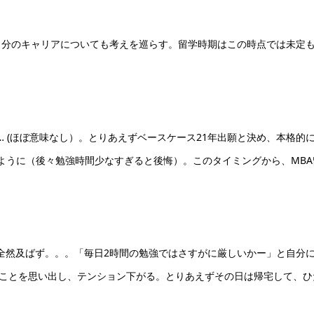
自分のキャリアについても考えを巡らす。留学時期はこの時点では未定
… (ほぼ意味なし）。とりあえずベースケース21年出願と決め、本格的
るように（後々勉強時間少なすぎると後悔）。このタイミングから、MBA
アに全然及ばず。。。「毎日2時間の勉強ではさすがに厳しいかー」と自分
たことを思い出し、テンション下がる。とりあえずその日は帰宅して、ひ