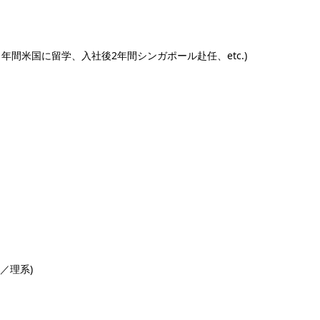
1年間米国に留学、入社後2年間シンガポール赴任、etc.)
／理系)