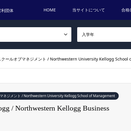
HOME
当サイトについて
合格
営利団体
名
入学年
ジメント / Northwestern University Kellogg School of
orthwestern University Kellogg School of Management
 / Northwestern Kellogg Business