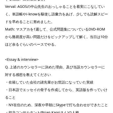
Verval: AGOSの中山先生のおっしゃることを着実にこなしてい
く。単語帳やi-knowを駆使し語彙力をあげ、少しでも読解スピー
ドを早めることに努めました。
Math: マスアカを1週して、公式問題集についているDVD-ROM
から難易度が高い問題だけをピックアップして解く。当日は10分
ほど余るぐらいのペースでやる。
<Essay & interview>
Q. 上述のカウンセラーに決めた理由、及び当該カウンセラーに
対する感想を教えてください
・在籍していた会社の諸先輩がお世話になっていた実績
・日本語でエッセイの骨子を作成してから、英語版を作っていけ
ること
・NY在住のため、深夜や早朝にSkypeで打ち合わせができたこと
・担当コンサルタント(Brian,Kaoriさん)の人柄