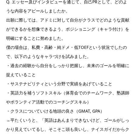
Q. エッセー及びインタビューを通じて、自己PRとして、どのよ
うな内容をアピールしましたか。
出願に際しては、アドミに対して自分がクラスでどのような貢献
ができるかを想像できるよう、ポジショニング（キャラ付け）を
明確にすることに努めました。
僕の場合は、私費・高齢・純ドメ・低TOEFという状況でしたの
で、以下のようなキャラづけを試みました。
・過去の経験から自分をしっかり把握し、未来のゴールを明確に
捉えていること
・サステナビリティという分野で実績をあげていること
・英語力を補うソフトスキル（体育会でのチームワーク、塾講師
やボランティア活動でのコーチングスキル）
・クラスについていける地頭の良さ（GMAT, GPA）
→平たくいうと、「英語はあんまりできないけど、ゴールがしっ
かり見えていてるし、そこそこ頭も良いし、ナイスガイだからク