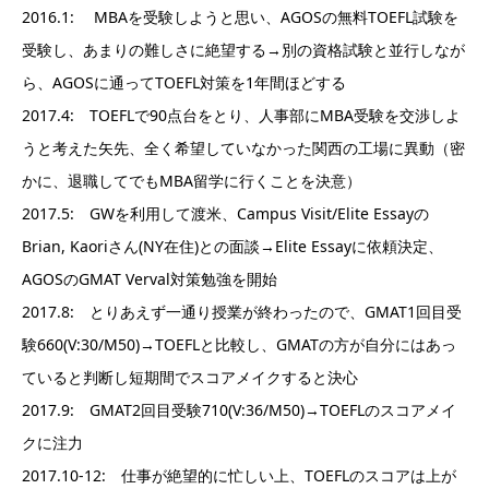
2016.1: MBAを受験しようと思い、AGOSの無料TOEFL試験を
受験し、あまりの難しさに絶望する→別の資格試験と並行しなが
ら、AGOSに通ってTOEFL対策を1年間ほどする
2017.4: TOEFLで90点台をとり、人事部にMBA受験を交渉しよ
うと考えた矢先、全く希望していなかった関西の工場に異動（密
かに、退職してでもMBA留学に行くことを決意）
2017.5: GWを利用して渡米、Campus Visit/Elite Essayの
Brian, Kaoriさん(NY在住)との面談→Elite Essayに依頼決定、
AGOSのGMAT Verval対策勉強を開始
2017.8: とりあえず一通り授業が終わったので、GMAT1回目受
験660(V:30/M50)→TOEFLと比較し、GMATの方が自分にはあっ
ていると判断し短期間でスコアメイクすると決心
2017.9: GMAT2回目受験710(V:36/M50)→TOEFLのスコアメイ
クに注力
2017.10-12: 仕事が絶望的に忙しい上、TOEFLのスコアは上が