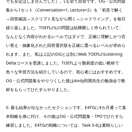
でも安定はしませんでした）。Lも全て自習です。OG・公式問題
集から1セット（Conversation×1, Lecture×2）を「初見で解く
→回答確認→スクリプト見ながら聞く→シャドウイング」を毎日
繰り返しました。TOEFLのLの問題は結構難しく作られていて、
なんとなく内容がわかるレベルではダメで、正確に理解しかつ言
い替え・抽象化された回答選択肢を正確に選べるレベルが求めら
れます。また、私は上記のOGとは別にWeb TOEFLのListening
Deltaコースを受講しました。TOEFLより難易度の低い教材で
色々な学習方法を紹介しているので、初心者にはおすすめです。
OG・公式問題集をやりつくした後はAndy田開先生の勉強会で教
材をもらってひたすらやりました。
S: 最も結果が出なかったセクションです。E4TGに4カ月通って基
本戦略を身に付け、その後はOG・公式問題集・TPOでひたすら
練習しました。E4TGの戦略については、Task 3-6は素晴らしい