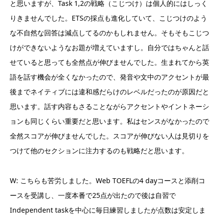
と思いますが、Task 1,2の戦略（こじつけ）は個人的にはしっく
りきませんでした。ETSの採点も進化していて、こじつけのよう
な不自然な回答は減点してるのかもしれません。そもそもこじつ
けができないようなお題が増えていますし。自分ではちゃんと話
せていると思っても全然点が伸びませんでした。生まれてから英
語を話す機会が全くなかったので、発音や文中のアクセントが最
後までネイティブには違和感だらけのレベルだったのが原因だと
思います。話す内容もさることながらアクセントやイントネーシ
ョンも同じくらい重要だと思います。私はセンスがなかったので
全然スコアが伸びませんでした。スコアが伸びない人は見切りを
つけて他のセクションに注力するのも戦略だと思います。
W: こちらも苦労しました。Web TOEFLの4 dayコースと添削コ
ースを受講し、一度本番で25点が出たので後は自習で
Independent taskを中心に毎日練習しましたが点数は安定しま