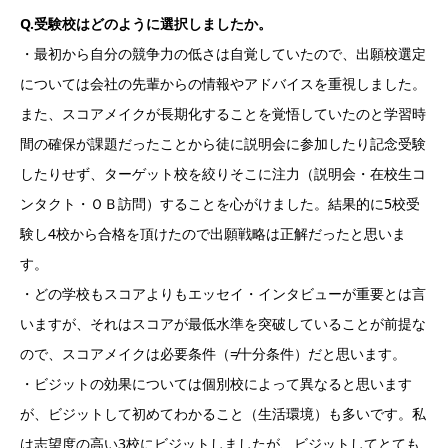
Q.受験校はどのように選択しましたか。
・最初から自分の競争力の低さは自覚していたので、出願校選定
については会社の先輩からの情報やアドバイスを重視しました。
また、スコアメイクが長期化することを覚悟していたのと学習時
間の確保が課題だったことから徒に説明会に参加したり記念受験
したりせず、ターゲット校を絞りそこに注力（説明会・在校生コ
ンタクト・ＯＢ訪問）することを心がけました。結果的に5校受
験し4校から合格を頂けたので出願戦略は正解だったと思いま
す。
・どの学校もスコアよりもエッセイ・インタビューが重要とは言
いますが、それはスコアが最低水準を突破していることが前提な
ので、スコアメイクは必要条件（≠十分条件）だと思います。
・ビジットの効果については個別校によって異なると思います
が、ビジットして初めてわかること（生活環境）も多いです。私
は志望度の高い3校にビジットしましたが、ビジットしてとても