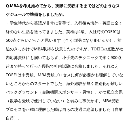
Q.MBAを考え始めてから、実際に受験するまではどのようなス
ケジュールで準備をしましたか。
・学生時代から英語が非常に苦手で、入行後も海外・英語に全く
縁のない生活を送ってきました。英検は4級、入社時のTOEICは
500点ぐらいだったと思います（全く自慢になりませんが）。前
述のきっかけでMBA取得を決意したのですが、TOEICの点数が社
内応募資格にも届いておらず、小手先のテクニックで漸く900点
超まで持って行った段階で社内試験に合格しました。それゆえ
TOEFLは未受験、MBA受験プロセスに何が必要かも理解していな
いところからのスタートでした。海外経験が無く差別化が難しい
バックグラウンド（金融機関スポンサー・男性）、かつ私立文系
（数学を受験で使用していない）と弱みに事欠かず、MBA受験
プロセスを正確に理解した時は自らの境遇に絶望しました（自業
自得）。