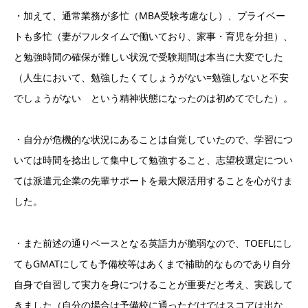
・加えて、通常業務が多忙（MBA受験考慮なし）、プライベー
トも多忙（妻がフルタイムで働いており、家事・育児を分担）、
と勉強時間の確保が難しい状況で受験期間は本当に大変でした
（人生において、勉強したくてしょうがない=勉強しないと不安
でしょうがない という精神状態になったのは初めてでした）。
・自分が危機的な状況にあることは自覚していたので、学習につ
いては時間を捻出して集中して勉強すること、志望校選定につい
ては派遣元企業の先輩サポートを最大限活用することを心がけま
した。
・また前述の通りベースとなる英語力が脆弱なので、TOEFLにし
てもGMATにしても予備校等はあくまで補助的なものであり自分
自身で自習して実力を身につけることが重要だと考え、実践して
きました（自分の場合は予備校に通っただけではスコアは出な