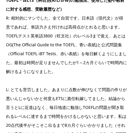
TOEFL・IELTS（科目別(R/L/S/W)の勉強法、使用した塾や教材
に対する感想、受験履歴など）
R: 相対的にマシでした。全て自習です。日本語（現代文）が得
意であれば、単語力さえ付ければ高得点がとれると思います。
TOEFLテスト英単語3800（旺文社）のレベル3まで覚え、あとは
OG(The Official Guide to the TOEFL、青い表紙)と公式問題集
（Official TOEFL iBT Tests、赤い表紙）を毎日解くようにしまし
た。最初は時間が足りませんでしたが1～2カ月ぐらいで時間内に
解けるようになりました。
L: とても苦労しました。あまりに点数が伸びなくて問題の作りが
悪いんじゃないかと何度もETSに責任転嫁してました。結論から
言うとLに近道はなく、毎日地道に勉強しTOEFLの問題が聞き取
れるレベルに達するまで時間をかけるしかないと思います。私は
20点代後半がそこそこ出るまで8カ月ぐらいかかりました（それ