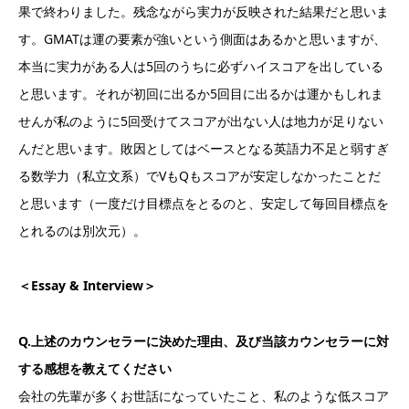
果で終わりました。残念ながら実力が反映された結果だと思いま
す。GMATは運の要素が強いという側面はあるかと思いますが、
本当に実力がある人は5回のうちに必ずハイスコアを出している
と思います。それが初回に出るか5回目に出るかは運かもしれま
せんが私のように5回受けてスコアが出ない人は地力が足りない
んだと思います。敗因としてはベースとなる英語力不足と弱すぎ
る数学力（私立文系）でVもQもスコアが安定しなかったことだ
と思います（一度だけ目標点をとるのと、安定して毎回目標点を
とれるのは別次元）。
＜Essay & Interview＞
Q.上述のカウンセラーに決めた理由、及び当該カウンセラーに対
する感想を教えてください
会社の先輩が多くお世話になっていたこと、私のような低スコア