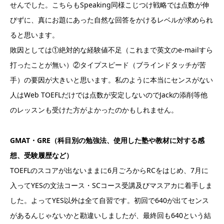
せんでした。こちらもSpeaking同様こじつけ戦略では点数が伸
びずに、真にお題にあった自然な回答をかけるレベルが求められ
ると思います。
敗因としては①絶対的な経験値不足（これまで英文のe-mailすら
打ったことが無い）②タイプスピード（ブラインドタッチが苦
手）の要因が大きいと思います。私のように本当にセンスがない
人はWeb TOEFLだけでは点数が安定しないのでJackの添削等他
のレッスンも受けた方がよかったのかもしれません。
GMAT・GRE（科目別の勉強法、使用した塾や教材に対する感
想、受験履歴など）
TOEFLのスコアが出ないままに6月ごろからRCをはじめ、7月に
入ってYESの文法コース・SCコース受講及びマスアカに着手しま
した。よってYES以外は全て自習です。初回で640が出てセンス
があるんじゃないかと勘違いしましたが、最終回も640という結