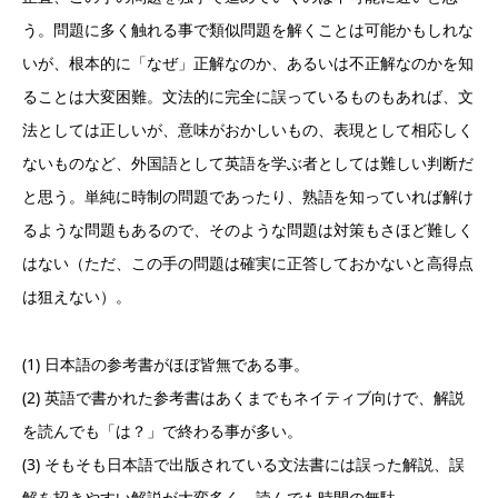
う。問題に多く触れる事で類似問題を解くことは可能かもしれな
いが、根本的に「なぜ」正解なのか、あるいは不正解なのかを知
ることは大変困難。文法的に完全に誤っているものもあれば、文
法としては正しいが、意味がおかしいもの、表現として相応しく
ないものなど、外国語として英語を学ぶ者としては難しい判断だ
と思う。単純に時制の問題であったり、熟語を知っていれば解け
るような問題もあるので、そのような問題は対策もさほど難しく
はない（ただ、この手の問題は確実に正答しておかないと高得点
は狙えない）。
(1) 日本語の参考書がほぼ皆無である事。
(2) 英語で書かれた参考書はあくまでもネイティブ向けで、解説
を読んでも「は？」で終わる事が多い。
(3) そもそも日本語で出版されている文法書には誤った解説、誤
解を招きやすい解説が大変多く、読んでも時間の無駄。