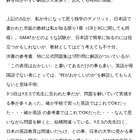
上記の3点が、私が今になって思う独学のデメリット。日本語で
書かれた市販の教材は私が知る限り1冊（CRとRCに関しても同
様）。GMATがどのような試験か、日本語で簡単に知るのには役
立つかもしれないが、教材としてはどう考えても不十分。
洋書の参考書、特に公式問題集は1問1問に解説がついているが、
「この表現はおかしい」と書いてあるだけの事も多い。英語が母
国語でない者にとっては、“何がおかしいのか”を解説してもらえ
ないと意味不明。
3つ目はY.E.Sで先生に言われた事だが、問題を解いていて実感す
る事が多々あった。確か学校で習った英語ではこれでOKだっ
た・・・確か英語 の参考書ではこれでOKだった・・・なんて思
いながら問題を解くと、結構間違っている。Y.E.Sの先生曰く、
日本の英語教育は間違いだらけ、との事。日本の大学に受かる事