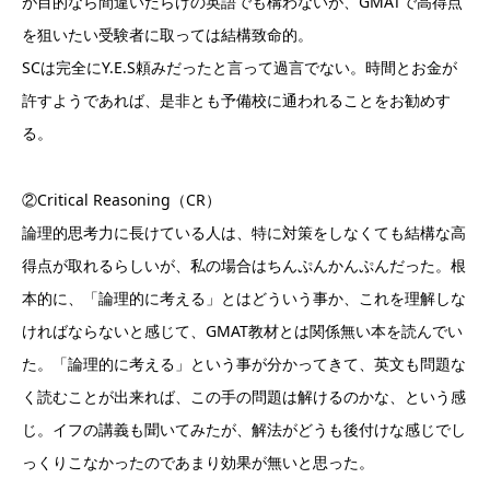
が目的なら間違いだらけの英語でも構わないが、GMATで高得点
を狙いたい受験者に取っては結構致命的。
SCは完全にY.E.S頼みだったと言って過言でない。時間とお金が
許すようであれば、是非とも予備校に通われることをお勧めす
る。
②Critical Reasoning（CR）
論理的思考力に長けている人は、特に対策をしなくても結構な高
得点が取れるらしいが、私の場合はちんぷんかんぷんだった。根
本的に、「論理的に考える」とはどういう事か、これを理解しな
ければならないと感じて、GMAT教材とは関係無い本を読んでい
た。「論理的に考える」という事が分かってきて、英文も問題な
く読むことが出来れば、この手の問題は解けるのかな、という感
じ。イフの講義も聞いてみたが、解法がどうも後付けな感じでし
っくりこなかったのであまり効果が無いと思った。