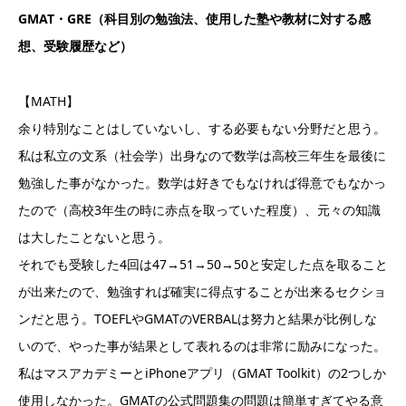
GMAT・GRE（科目別の勉強法、使用した塾や教材に対する感
想、受験履歴など）
【MATH】
余り特別なことはしていないし、する必要もない分野だと思う。
私は私立の文系（社会学）出身なので数学は高校三年生を最後に
勉強した事がなかった。数学は好きでもなければ得意でもなかっ
たので（高校3年生の時に赤点を取っていた程度）、元々の知識
は大したことないと思う。
それでも受験した4回は47→51→50→50と安定した点を取ること
が出来たので、勉強すれば確実に得点することが出来るセクショ
ンだと思う。TOEFLやGMATのVERBALは努力と結果が比例しな
いので、やった事が結果として表れるのは非常に励みになった。
私はマスアカデミーとiPhoneアプリ（GMAT Toolkit）の2つしか
使用しなかった。GMATの公式問題集の問題は簡単すぎてやる意