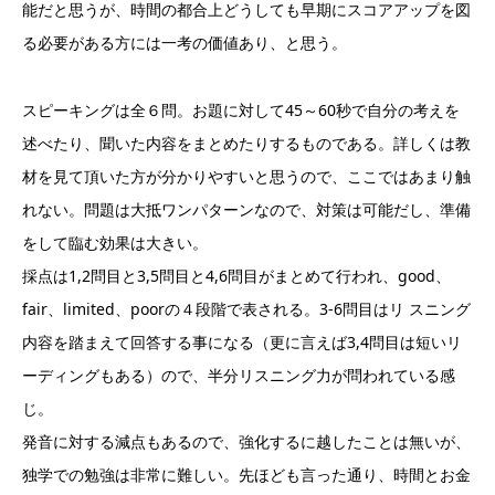
能だと思うが、時間の都合上どうしても早期にスコアアップを図
る必要がある方には一考の価値あり、と思う。
スピーキングは全６問。お題に対して45～60秒で自分の考えを
述べたり、聞いた内容をまとめたりするものである。詳しくは教
材を見て頂いた方が分かりやすいと思うので、ここではあまり触
れない。問題は大抵ワンパターンなので、対策は可能だし、準備
をして臨む効果は大きい。
採点は1,2問目と3,5問目と4,6問目がまとめて行われ、good、
fair、limited、poorの４段階で表される。3-6問目はリ スニング
内容を踏まえて回答する事になる（更に言えば3,4問目は短いリ
ーディングもある）ので、半分リスニング力が問われている感
じ。
発音に対する減点もあるので、強化するに越したことは無いが、
独学での勉強は非常に難しい。先ほども言った通り、時間とお金