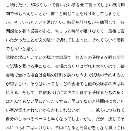
し続けたい。30秒くらいで言いたい事を全て言ってしまい残り時
間で何も言えないとか、前半と同じことを繰り返してしまうと
か、そういったことも避けたい。時間を計りながら練習して、時
間感覚を養う必要がある。ちょっと時間が足りなくて、最後に言
いたかったことが文の途中で切れてしまった、それくらいの感覚
でも良いと思う。
試験会場はたいていの場合大部屋で、何人もの受験者が同じ空間
で試験を受ける事になる。会場の当たりはずれも大きいので、都
会地で受ける場合は会場の評判を調べたうえで試験の予約するの
が望ましい。そうはいっても、どの会場でも他の受験者の声は耳
に入る。そして、自信ありげに大声で回答する受験者たちの多く
はとんでもない早口だったりする。早口でないと時間内に言いた
い事が伝えきれないからかもしれないが・・・。彼らにつられて
自分のしゃべるペースも早くなってしまいがち。だが、決してそ
れにつられてはいけない。早口になると発音が悪くなり減点され