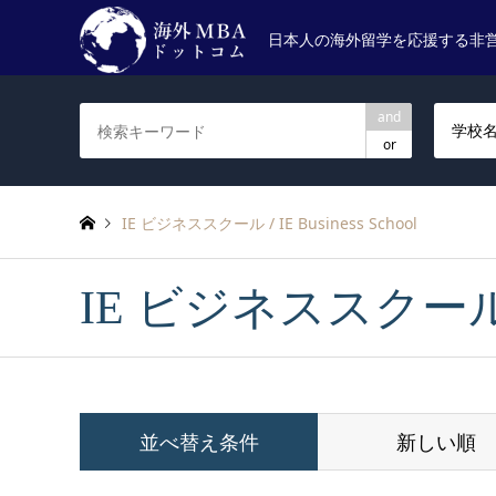
日本人の海外留学を応援する非
and
学校
or
IE ビジネススクール / IE Business School
IE ビジネススクール / I
並べ替え条件
新しい順