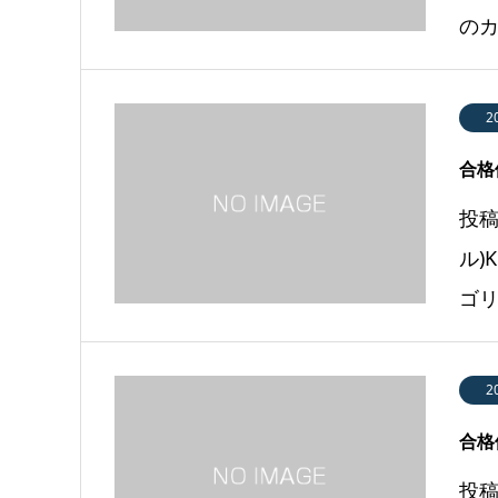
のカ
2
合格体
投稿
ル)
ゴリF
2
合格体
投稿