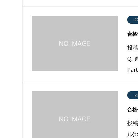
2
合格体
投稿
Q.
Par
2
合格体
投稿
ル)t