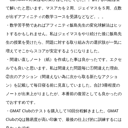
て解いたと思います。マスアカを２周、ジェイマスを５周、点数
が出ずアフィニティの数学コースを受講などなど。。。
・数学苦手勢であればアフィニティ飯島先生の変化球解法はヒッ
トするかもしれません。私はジェイマスをやり続けた後に飯島先
生の授業を受けたら、問題に対する取り組み方の選択肢が一気に
増えてそこからスコアが安定するようになりました。
・間違い直しノート（紙）を作成した事は良かったです。エクセ
ルでも良いと思います。私は間違えた問題毎に①間違えた理由、
②次のアクション（間違えない為に次から取る新たなアクショ
ン）を記載して毎日寝る前に見直していました。合計3冊程度の
ノートが出来上がりましたが、本番前の復習としても良かったの
でおすすめです。
・GMAT Clubのテストを購入して10回分程解きました。GMAT
ClubのQは難易度が高い印象で、最後の仕上げ的に訓練するには
良かったです。