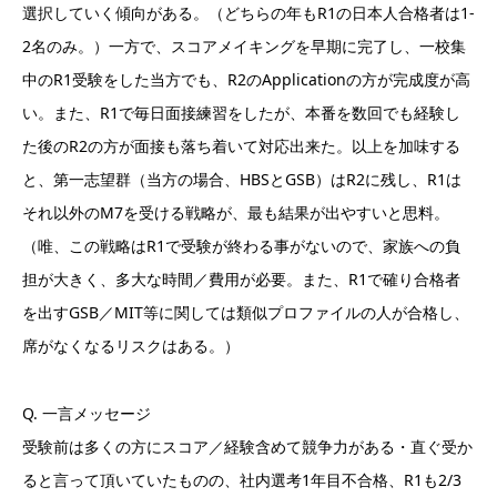
選択していく傾向がある。（どちらの年もR1の日本人合格者は1-
2名のみ。）一方で、スコアメイキングを早期に完了し、一校集
中のR1受験をした当方でも、R2のApplicationの方が完成度が高
い。また、R1で毎日面接練習をしたが、本番を数回でも経験し
た後のR2の方が面接も落ち着いて対応出来た。以上を加味する
と、第一志望群（当方の場合、HBSとGSB）はR2に残し、R1は
それ以外のM7を受ける戦略が、最も結果が出やすいと思料。
（唯、この戦略はR1で受験が終わる事がないので、家族への負
担が大きく、多大な時間／費用が必要。また、R1で確り合格者
を出すGSB／MIT等に関しては類似プロファイルの人が合格し、
席がなくなるリスクはある。）
Q. 一言メッセージ
受験前は多くの方にスコア／経験含めて競争力がある・直ぐ受か
ると言って頂いていたものの、社内選考1年目不合格、R1も2/3