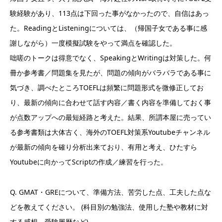
験経験があり、113点は下回った事がなかったので、自信はあっ
た。ReadingとListeningについては、（帰国子女である事に感
謝しながら）一度模擬試験をやって満点を確認した。
咄嗟のトークは得意でなく、SpeakingとWritingは対策した。何
冊か参考書／問題集を見たが、問題の傾向がバラバラである事に
気づき、調べたところTOEFLは頻繁に問題形式を微修正してお
り、最新の傾向に合わせて話す内容／書く内容を準備しておく事
が点数アップへの最短経路と考えた。結果、所謂本屋に売ってい
る参考書類は大体古く、海外のTOEFL対策系Youtubeチャンネル
が最新の傾向を確り分析出来ており、有用と考え、ひたすら
Youtubeに向かってScriptの作成／練習を行った。
Q. GMAT・GREについて、準備方法、苦労した点、工夫した点な
どを教えてください。 (科目別の勉強法、使用した塾や教材に対
する感想、受験履歴など)