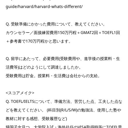
guide/harvard/harvard-whats-different/
Q. 受験準備にかかった費用について、教えてください。
カウンセラー／面接練習費用150万円程＋GMAT2回＋TOEFL1回
＋参考書で170万円程かと思います。
Q. 留学にあたって、必要費用(受験費用や、進学後の授業料・生
活費等)はどのようにして調達しましたか。
受験費用は貯金。授業料・生活費は会社からの支給。
<スコアメイク>
Q. TOEFL/IELTSについて、準備方法、苦労した点、工夫した点な
どを教えてください。 (科目別(R/L/S/W)の勉強法、使用した塾や
教材に対する感想、受験履歴など)
帰国子女且つ、大学院入試・海外赴任のVISA取得時等にTOEFL受