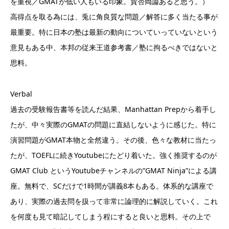
を重視／GMATが低い人もいる印象。賛否両論あると思う。）
高得点を取る為には、兎に角良質な問題／解答に多く当たる事が
最重要。特に日本の塾は最新の動向についていっていないという
意見もある中、本邦の従来王道参考書／塾に拘るべきではないと
思料。
Verbal
過去の受験報告書等を読んだ結果、Manhattan Prepから着手し
たが、中々実際のGMATの問題に直結しないように感じた。特に
演習問題がGMAT本物と全然違う。その後、色々な教材に当たっ
たが、TOEFLに続きYoutubeにたどり着いた。強く推奨するのが
GMAT Club というYoutubeチャンネルの”GMAT Ninja”による講
座。無料で、SCだけで1時間が講義8本もある。体系的な講座で
あり、実際の過去問を扱って非常に論理的に解説していく。これ
を何度も見て暗記してしまう程にすると良いと思料。その上で