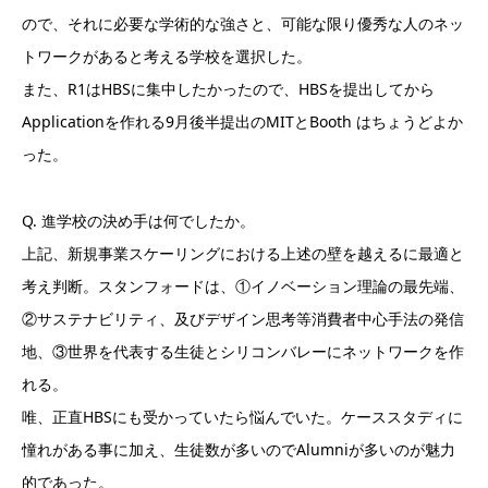
ので、それに必要な学術的な強さと、可能な限り優秀な人のネッ
トワークがあると考える学校を選択した。
また、R1はHBSに集中したかったので、HBSを提出してから
Applicationを作れる9月後半提出のMITとBooth はちょうどよか
った。
Q. 進学校の決め手は何でしたか。
上記、新規事業スケーリングにおける上述の壁を越えるに最適と
考え判断。スタンフォードは、①イノベーション理論の最先端、
②サステナビリティ、及びデザイン思考等消費者中心手法の発信
地、③世界を代表する生徒とシリコンバレーにネットワークを作
れる。
唯、正直HBSにも受かっていたら悩んでいた。ケーススタディに
憧れがある事に加え、生徒数が多いのでAlumniが多いのが魅力
的であった。