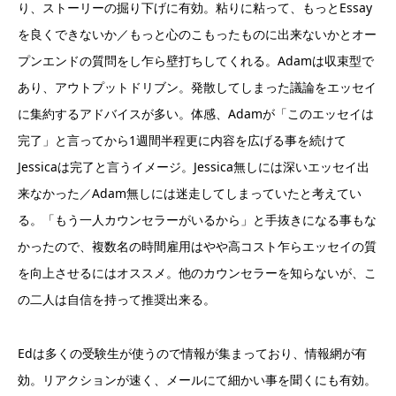
り、ストーリーの掘り下げに有効。粘りに粘って、もっとEssay
を良くできないか／もっと心のこもったものに出来ないかとオー
プンエンドの質問をし乍ら壁打ちしてくれる。Adamは収束型で
あり、アウトプットドリブン。発散してしまった議論をエッセイ
に集約するアドバイスが多い。体感、Adamが「このエッセイは
完了」と言ってから1週間半程更に内容を広げる事を続けて
Jessicaは完了と言うイメージ。Jessica無しには深いエッセイ出
来なかった／Adam無しには迷走してしまっていたと考えてい
る。「もう一人カウンセラーがいるから」と手抜きになる事もな
かったので、複数名の時間雇用はやや高コスト乍らエッセイの質
を向上させるにはオススメ。他のカウンセラーを知らないが、こ
の二人は自信を持って推奨出来る。
Edは多くの受験生が使うので情報が集まっており、情報網が有
効。リアクションが速く、メールにて細かい事を聞くにも有効。