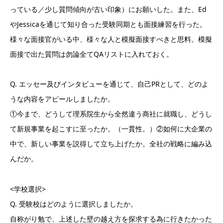
っている／少し質問傾向が古い印象）にお願いした。また、Ed
やJessicaを通じて知り合った受験同期とも面接練習を行った。
様々な面接官がいる中、様々な人と模擬面接すべきと思料。模擬
面接で出た質問は勿論全てQAリストに入れておく。
Q. エッセー及びインタビューを通じて、自己PRとして、どのよ
うな内容をアピールしましたか。
①今まで、どうして理系院生から全然違う商社に就職し、どうし
て新規事業を起こすに至ったか。（一貫性。）②如何に大企業の
中で、新しい事業を説得して立ち上げたか。全社の戦略に編み込
んだか。
<学校選択>
Q. 受験校はどのように選択しましたか。
自称がり勉で、上述した壁の越え方を探求する為に行きたかった