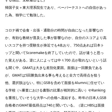
帰国子女＋東大理系院生であり、ペーパーテストへの自信があっ
た為、独学にて勉強した。
コロナ禍で会食・出張・通勤分の時間が自由になった影響なの
か、有効な教材が普及した事が影響なのか、自分のスコアより高
いスコアを持つ受験生が身近でも4名おり、750点あれば日本ト
ップと聞いてScoremakeを終了していたので、話が違うと思っ
た覚えがある。逆に人によっては中々700 点が取れないという話
も聞く中、GMATは大きな差別化要因。面接は一回勝負である
が、GMATは5回勝負出来る事も考えると全力で高得点を狙う
他、選択肢はない。特にGSBを含めて面接をAlumniに任せてい
る学校（≒審査における書類の比重が相対的に高い）やRanking
を重視していそうな大学への合格へ直結する。昨年の日本人GSB
合格者のGMAT最低得点は740と聞いている。（逆にHBSは面接