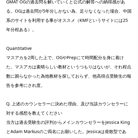
GMAT OGの過去問を解いていくと公式の解答への納得感があ
る。OGは過去問が5年分しかない為、足りなくなった場合、中国
系のサイトを利用する事がオススメ（KMFというサイトには25
年分程ある）。
Quantitative
マスアカを2周した上で、OGやPrepにて時間配分を身に着け
た。マスアカは素晴らしい教材というつもりはないが、それ程点
数に困らなかった為他教材を探しておらず、他高得点受験生の報
告を参考にされ度。
Q. 上述のカウンセラーに決めた理由、及び当該カウンセラーに
対する感想を教えてください
当方は過去受験生の評判からメインカウンセラーをJessica King
とAdam Markusのご両名にお願いした。Jessicaは発散型であ