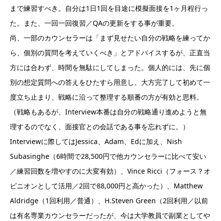
まで練習すべき。自分は1日1回を目途に模擬面接を1ヶ月程行っ
た。また、一回一回復習／QAの更新をする事が重要。
尚、一部のカウンセラーは「まず見せたい自分の戦略を練ってか
ら、個別の質問を考えていくべき」とアドバイスするが、正直当
方には合わず、時間を無駄にしてしまった。個人的には、先に個
別の想定質問への答えをひたすら用意し、大方完了して初めて一
度立ち止まり、戦略に沿って整理する順番の方が有効と思料。
（戦略もあるが、Interview本番は自分の戦略通り進めようと無
理するのでなく、面接官との会話である事を忘れずに。）
Interviewに際してはJessica、Adam、Edに加え、Nish
Subasinghe（6時間で28,500円で他カウンセラーに比べて安い
／練習回数を増やすのに大変有効）、Vince Ricci（フォース？オ
ピニオンとして活用／2回で88,000円と高かった）、Matthew
Aldridge（1回利用／普通）、H.Steven Green（2回利用／以前
は有名専業カウンセラーだったが、今は大学教員で副業としてや