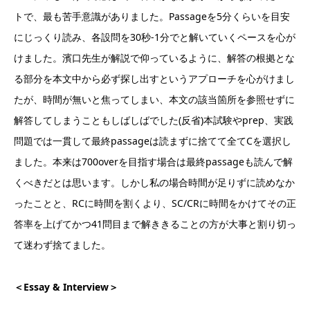
トで、最も苦手意識がありました。Passageを5分くらいを目安
にじっくり読み、各設問を30秒-1分でと解いていくペースを心が
けました。濱口先生が解説で仰っているように、解答の根拠とな
る部分を本文中から必ず探し出すというアプローチを心がけまし
たが、時間が無いと焦ってしまい、本文の該当箇所を参照せずに
解答してしまうこともしばしばでした(反省)本試験やprep、実践
問題では一貫して最終passageは読まずに捨てて全てCを選択し
ました。本来は700overを目指す場合は最終passageも読んで解
くべきだとは思います。しかし私の場合時間が足りずに読めなか
ったことと、RCに時間を割くより、SC/CRに時間をかけてその正
答率を上げてかつ41問目まで解ききることの方が大事と割り切っ
て迷わず捨てました。
＜Essay & Interview＞