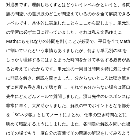
対必要です。理解し尽くすとはどういうレベルかというと、各問
題の間違いの選択肢のどこが間違えているのかを全て解説できる
レベルです。具体的に実施したことをここから記します。単元別
の学習は必ず土日に行っていました。それは私立文系ゆえに
Mathにもそれなりの時間を割くことが必要で、平日を全てMath
に割いていたという事情もありましたが、何より単元別のSCを
しっかり理解するにはまとまった時間をかけて学習する必要があ
ると考えていたからです。単元別の一周目は時間を特に気にせず
に問題を解き、解説を聞きました。分からないところは聴き流さ
ずに何度も巻き戻して聴き直し、それでも分からない場合は濱口
先生にどんどんメールで質問しました。濱口先生のレスポンスは
非常に早く、大変助かりました。解説の中でポイントとなる部分
を「SCネタ帳」としてノートにまとめ、仕事の空き時間などに
眺めて暗記するようにしました。また、各問題の解説を聞いた後
はその場でもう一度自分の言葉でその問題の解説をしてみるよう