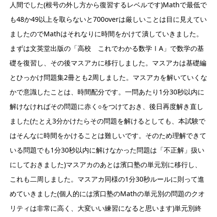
人間でした(根号の外し方から復習するレベルです)Mathで最低で
も48か49以上を取らないと700overは厳しいことは目に見えてい
ましたのでMathはそれなりに時間をかけて潰していきました。
まずは文英堂出版の「高校 これでわかる数学ⅠA」で数学の基
礎を復習し、その後マスアカに移行しました。マスアカは基礎編
とひっかけ問題集2冊とも2周しました。マスアカを解いていくな
かで意識したことは、時間配分です。一問あたり1分30秒以内に
解けなければその問題に赤く○をつけておき、後日再度解き直し
ました(たとえ3分かけたらその問題を解けるとしても、本試験で
はそんなに時間をかけることは難しいです。そのため理解できて
いる問題でも1分30秒以内に解けなかった問題は「不正解」扱い
にしておきました)マスアカのあとは濱口塾の単元別に移行し、
これも二周しました。マスアカ同様の1分30秒ルールに則って進
めていきました(個人的には濱口塾のMathの単元別の問題のクオ
リティは非常に高く、大変いい練習になると思います)単元別終