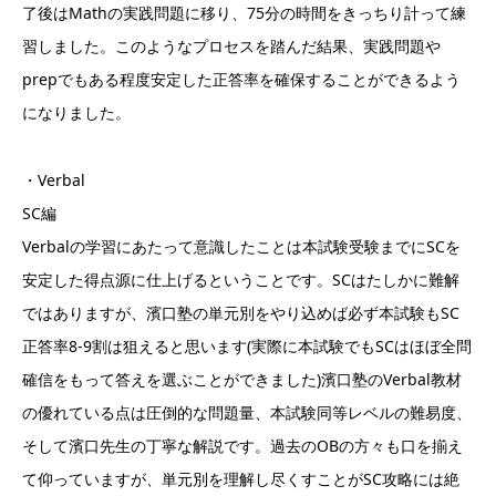
了後はMathの実践問題に移り、75分の時間をきっちり計って練
習しました。このようなプロセスを踏んだ結果、実践問題や
prepでもある程度安定した正答率を確保することができるよう
になりました。
・Verbal
SC編
Verbalの学習にあたって意識したことは本試験受験までにSCを
安定した得点源に仕上げるということです。SCはたしかに難解
ではありますが、濱口塾の単元別をやり込めば必ず本試験もSC
正答率8-9割は狙えると思います(実際に本試験でもSCはほぼ全問
確信をもって答えを選ぶことができました)濱口塾のVerbal教材
の優れている点は圧倒的な問題量、本試験同等レベルの難易度、
そして濱口先生の丁寧な解説です。過去のOBの方々も口を揃え
て仰っていますが、単元別を理解し尽くすことがSC攻略には絶