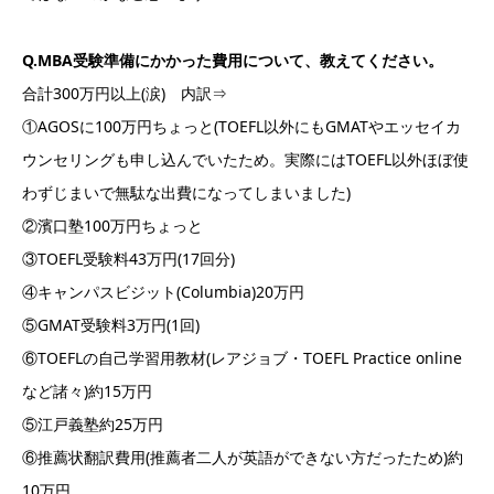
Q.MBA受験準備にかかった費用について、教えてください。
合計300万円以上(涙) 内訳⇒
①AGOSに100万円ちょっと(TOEFL以外にもGMATやエッセイカ
ウンセリングも申し込んでいたため。実際にはTOEFL以外ほぼ使
わずじまいで無駄な出費になってしまいました)
②濱口塾100万円ちょっと
③TOEFL受験料43万円(17回分)
④キャンパスビジット(Columbia)20万円
⑤GMAT受験料3万円(1回)
⑥TOEFLの自己学習用教材(レアジョブ・TOEFL Practice online
など諸々)約15万円
⑤江戸義塾約25万円
⑥推薦状翻訳費用(推薦者二人が英語ができない方だったため)約
10万円