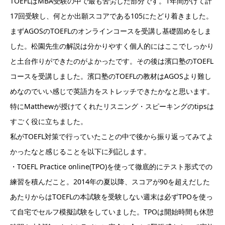
TOEFLはMBA受験の中で最も苦労した部分です。1年間かけて計
17回受験し、何とか出願スコアである105にたどり着きました。
まずAGOSのTOEFLのオンラインコースを受講し基礎固めをしま
した。松園先生の解説は分かりやすく個人的にはここでしっかり
と土台作りができたのがよかったです。その後は濱口塾のTOEFL
コースを受講しました。濱口塾のTOEFLの教材はAGOSより難し
めなのでいい感じで英語力をストレッチできたかなと思います。
特にMatthewが授けてくれたリスニング・スピーキングのtipsは
すごく役に立ちました。
私がTOEFL対策で行っていたことの中で後から振り返ってみてよ
かったなと感じることを以下に列記します。
・TOEFL Practice online(TPO)を使って徹底的にテスト形式での
練習を積んだこと。2014年の夏以降、スコアが90を超えだした
あたりからはTOEFLの本試験を受験しない週末は必ずTPOを使っ
て自宅でセルフ模擬試験をしていました。TPOは開始時間も休憩