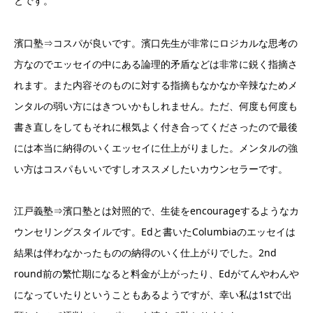
とです。
濱口塾⇒コスパが良いです。濱口先生が非常にロジカルな思考の
方なのでエッセイの中にある論理的矛盾などは非常に鋭く指摘さ
れます。また内容そのものに対する指摘もなかなか辛辣なためメ
ンタルの弱い方にはきついかもしれません。ただ、何度も何度も
書き直しをしてもそれに根気よく付き合ってくださったので最後
には本当に納得のいくエッセイに仕上がりました。メンタルの強
い方はコスパもいいですしオススメしたいカウンセラーです。
江戸義塾⇒濱口塾とは対照的で、生徒をencourageするようなカ
ウンセリングスタイルです。Edと書いたColumbiaのエッセイは
結果は伴わなかったものの納得のいく仕上がりでした。2nd
round前の繁忙期になると料金が上がったり、Edがてんやわんや
になっていたりということもあるようですが、幸い私は1stで出