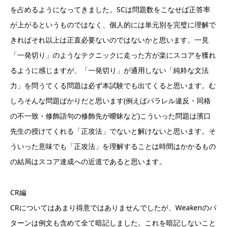
を占めるようになってきました。SCは問題数をこなせば正答率
が上がるというものではなく、個人的には単元別を完璧に理解で
きればそれ以上は正直必要ないのではないかと思います。一見
「一発切り」のようなテクニックに走った方が楽にスコアを獲れ
るように感じますが、「一発切り」が通用しない「純粋な文法
力」を問うてくる問題は必ず本試験でも出てくると思います。む
しろそんな問題ばかりだと思います(例えばパラレル違反・同格
の不一致・修飾語句の修飾先が曖昧など)こういった問題は濱口
先生の授けてくれる「正攻法」でないと解けないと思います。そ
ういった意味でも「正攻法」を理解することは時間はかかるもの
の結局はスコア達成への近道であると思います。
CR編
CRについてはあまり得意ではありませんでしたが、Weakenのパ
ターンは例文も含めて全て暗記しました。これを暗記しないこと