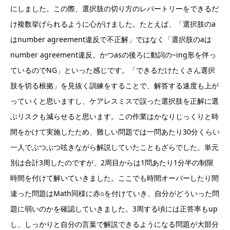
にしました。この際、選択肢の切り方のレパートリーをできるだ
け複数挙げられるように心がけました。たとえば、「選択肢のa
はnumber agreement違反で不正解」ではなく「選択肢のaは
number agreement違反。かつasの後ろに動詞の~ing形を伴っ
ているのでNG」といった感じです。「できるだけたくさん選択
肢を切る根拠」を見抜く訓練をすることで、解答する速度も上が
っていくと思いますし、ケアレスミスで誤った選択肢を正解に選
ぶリスクも減らせると思います。この作業はかなりじっくりと時
間をかけて実施したため、難しい問題では一問あたり30分くらい
一人でぶつぶつ呟きながら解説していたこともざらでした。単元
別は合計3周したのですが、2周目からは1問あたり1分半の制限
時間を付けて解いていきました。ここでも時間オーバーしたり間
違った問題はMath同様に赤○を付けていき、自分がどういった問
題に弱いのかを確認していきました。3周する頃には正答率もup
し、しっかりと自分の言葉で解説できるようになる問題が大部分