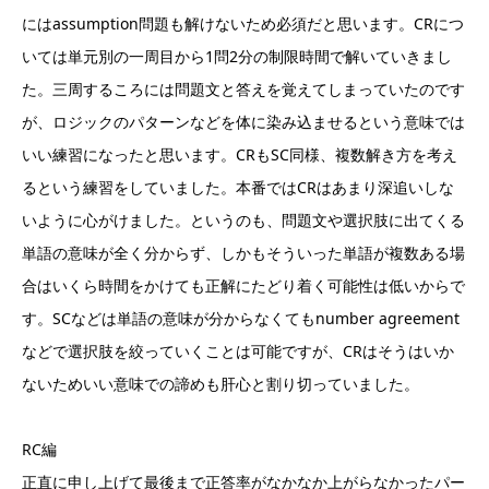
にはassumption問題も解けないため必須だと思います。CRにつ
いては単元別の一周目から1問2分の制限時間で解いていきまし
た。三周するころには問題文と答えを覚えてしまっていたのです
が、ロジックのパターンなどを体に染み込ませるという意味では
いい練習になったと思います。CRもSC同様、複数解き方を考え
るという練習をしていました。本番ではCRはあまり深追いしな
いように心がけました。というのも、問題文や選択肢に出てくる
単語の意味が全く分からず、しかもそういった単語が複数ある場
合はいくら時間をかけても正解にたどり着く可能性は低いからで
す。SCなどは単語の意味が分からなくてもnumber agreement
などで選択肢を絞っていくことは可能ですが、CRはそうはいか
ないためいい意味での諦めも肝心と割り切っていました。
RC編
正直に申し上げて最後まで正答率がなかなか上がらなかったパー