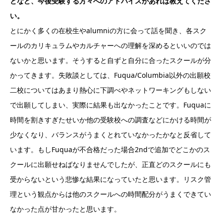
となど、今後受験する方々へのアドバイスがあれば教えてくださ
い。
とにかく多くの在校生やalumniの方に会って話を聞き、各スク
ールのカリキュラムやカルチャーへの理解を深めるといいのでは
ないかと思います。そうすると自ずと自分に合ったスクールが分
かってきます。失敗談としては、Fuqua/Columbia以外の出願校
二校についてはあまり熱心に下調べやネットワーキングもしない
で出願してしまい、実際に結果も出なかったことです。Fuquaに
時間を割きすぎたせいか他の受験校への調査などにかける時間が
少なくなり、バランスがうまくとれていなかったかなと反省して
います。もしFuquaが不合格だった場合2ndで追加でどこかのス
クールに出願せねばなりませんでしたが、正直どのスクールにも
受からないという悲惨な結果になっていたと思います。リスク管
理という観点からは他のスクールへの時間配分がうまくできてい
なかった点が甘かったと思います。