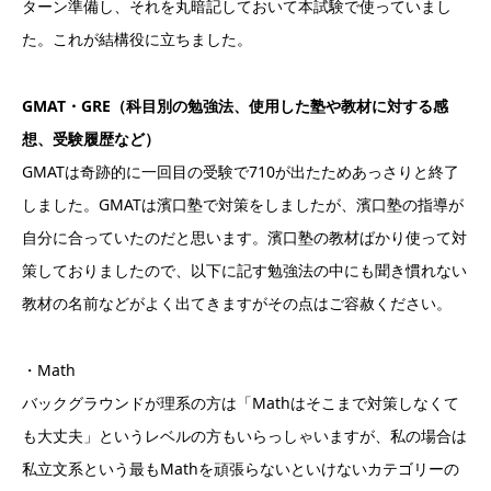
ターン準備し、それを丸暗記しておいて本試験で使っていまし
た。これが結構役に立ちました。
GMAT・GRE（科目別の勉強法、使用した塾や教材に対する感
想、受験履歴など）
GMATは奇跡的に一回目の受験で710が出たためあっさりと終了
しました。GMATは濱口塾で対策をしましたが、濱口塾の指導が
自分に合っていたのだと思います。濱口塾の教材ばかり使って対
策しておりましたので、以下に記す勉強法の中にも聞き慣れない
教材の名前などがよく出てきますがその点はご容赦ください。
・Math
バックグラウンドが理系の方は「Mathはそこまで対策しなくて
も大丈夫」というレベルの方もいらっしゃいますが、私の場合は
私立文系という最もMathを頑張らないといけないカテゴリーの