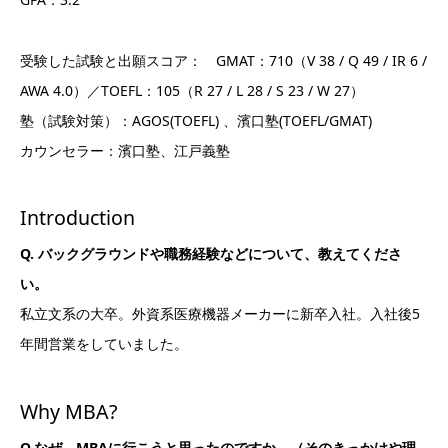
受験した試験と出願スコア： GMAT：710（V 38 / Q 49 / IR 6 /
AWA 4.0）／TOEFL：105（R 27 / L 28 / S 23 / W 27）
塾（試験対策）：AGOS(TOEFL) 、濱口塾(TOEFL/GMAT)
カウンセラー：濱口塾、江戸義塾
Introduction
Q. バックグラウンドや職務経験などについて、教えてくださ
い。
私立文系の大卒。外資系医療機器メーカーに新卒入社。入社後5
年間営業をしていました。
Why MBA?
Q.なぜ、MBAに行こうと思ったのですか。（そのきっかけや理