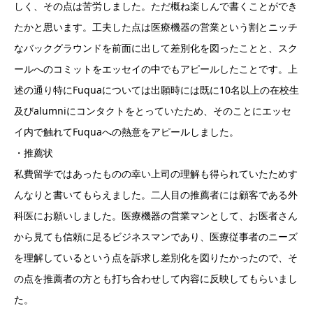
しく、その点は苦労しました。ただ概ね楽しんで書くことができ
たかと思います。工夫した点は医療機器の営業という割とニッチ
なバックグラウンドを前面に出して差別化を図ったことと、スク
ールへのコミットをエッセイの中でもアピールしたことです。上
述の通り特にFuquaについては出願時には既に10名以上の在校生
及びalumniにコンタクトをとっていたため、そのことにエッセ
イ内で触れてFuquaへの熱意をアピールしました。
・推薦状
私費留学ではあったものの幸い上司の理解も得られていたためす
んなりと書いてもらえました。二人目の推薦者には顧客である外
科医にお願いしました。医療機器の営業マンとして、お医者さん
から見ても信頼に足るビジネスマンであり、医療従事者のニーズ
を理解しているという点を訴求し差別化を図りたかったので、そ
の点を推薦者の方とも打ち合わせして内容に反映してもらいまし
た。