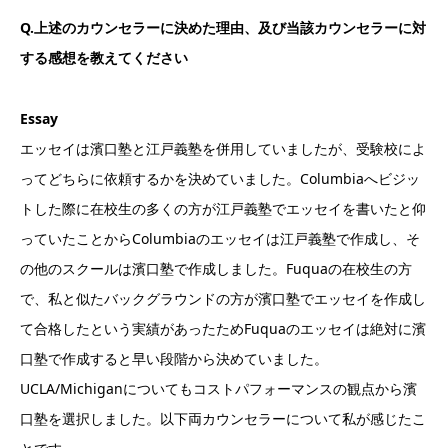
Q.上述のカウンセラーに決めた理由、及び当該カウンセラーに対
する感想を教えてください
Essay
エッセイは濱口塾と江戸義塾を併用していましたが、受験校によ
ってどちらに依頼するかを決めていました。Columbiaへビジッ
トした際に在校生の多くの方が江戸義塾でエッセイを書いたと仰
っていたことからColumbiaのエッセイは江戸義塾で作成し、そ
の他のスクールは濱口塾で作成しました。Fuquaの在校生の方
で、私と似たバックグラウンドの方が濱口塾でエッセイを作成し
て合格したという実績があったためFuquaのエッセイは絶対に濱
口塾で作成すると早い段階から決めていました。
UCLA/Michiganについてもコストパフォーマンスの観点から濱
口塾を選択しました。以下両カウンセラーについて私が感じたこ