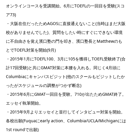
オンラインコースを受講開始。6月にTOEFLの一回目を受験(スコ
ア73)
・大阪在住だったためAGOSに直接通えないこと(当時はまだ大阪
校がありませんでした)、質問をしたい時にすぐにできない環境
に不自由さを覚え濱口塾の門を叩き、濱口塾長とMatthewのも
とでTOEFL対策を開始(9月)
・2015年1月にTOEFL100、3月に105を獲得しTOEFL受験終了(合
計17回受験)と共にGMAT対策に本腰を入れる。同じく4月頭に
Columbiaにキャンパスビジット(他のスクールもビジットしたか
ったがスケジュールの調整がつかず断念)
・2015年6月にGMAT一回目を受験。710が出たためGMAT終了。
エッセイ執筆開始。
・2015年9月よりエッセイと並行してインタビュー対策を開始。
各校出願(Fuquaにearly action、Columbia/UCLA/Michiganには
1st roundで出願)