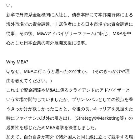
い。
新卒で外資系金融機関に入社し、債券本部にて本邦発行体による
海外市場での資金調達、非居住者による日本市場での資金調達に
従事。その後、M&Aアドバイザリーファームに転じ、M&Aを中
心とした日本企業の海外展開支援に従事。
Why MBA?
Q.なぜ、MBAに行こうと思ったのですか。（そのきっかけや理
由を教えてください。）
これまで資金調達やM&Aに係るクライアントのアドバイザーと
いう立場で関与していましたが、プリンシパルとしての視点を養
うきっかけが欲しかったことと、今後の長いキャリアを見据えた
時にファイナンス以外の引き出し（StrategyやMarketing等）の
必要性を感じたためMBA進学を決意しました。
加えて、自分自身が海外で諸外国人と同じ線に立って競争する環