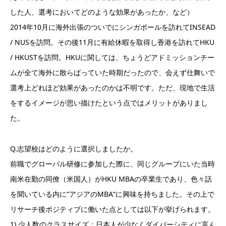
した人、選考においてどのような効果があったか、など）
2014年10月に海外出張のついでにシンガポールを訪れてINSEAD
/ NUSを訪問。その後11月に有給休暇を取得し香港を訪れてHKU
/ HKUSTを訪問。HKUに関しては、ちょうどアドミッションチー
ムが全て海外に散らばっていた時期だったので、会えず仕舞いで
選考上どれほど効果があったのかは不明です。ただ、現地で生活
をするイメージが思い描けたという点ではメリットがありまし
た。
Q.志望校はどのように選択しましたか。
前職でグローバル研修に参加した際に、同じグループにいた当時
南米在勤の同僚（米国人）がHKU MBAの卒業生であり、色々話
を聞いている内に“アジアのMBA“に興味を持ちました。その上で
リサーチ後ポジティブに働いた点としては以下が挙げられます。
1) 少人数のクラスサイズ：日本人が少なくダイバーシティに富ん