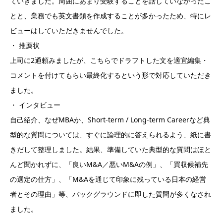
ていきました。周囲にあまり受験することを話していなかったこ
とと、業務でも英文書類を作成することが多かったため、特にレ
ビューはしていただきませんでした。
・ 推薦状
上司に2通頼みましたが、こちらでドラフトした文を適宜編集・
コメントを付けてもらい最終化するという形で対応していただき
ました。
・ インタビュー
自己紹介、なぜMBAか、Short-term / Long-term Careerなど典
型的な質問については、すぐに論理的に答えられるよう、紙に書
きだして整理しました。結果、準備していた典型的な質問はほと
んど聞かれずに、「良いM&A／悪いM&Aの例」、「買収候補先
の選定の仕方」、「M&Aを通じて印象に残っている日本の経営
者とその理由」等、バックグラウンドに即した質問が多くなされ
ました。