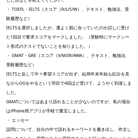
・ TOEFL・IELTS（スコア（R/L/S/W）、テキスト、勉強法、受
験履歴など）
IELTSを選択しましたが、運よく肌に合っていたのか試しに受け
た1回目で要求スコアをマークしました。（受験時にマークシー
ト形式のテストでないことを知りました。）
・ GMAT・GRE（スコア（V/M/IR/AWA）、テキスト、勉強法、
受験履歴など）
IELTSと反して中々希望スコアが出ず、結局年末年始も紅白を見
ながらOGをやるという羽目で4回ほど受けて、ようやく到達しま
した。
GMATについてはあまり語れることが少ないのですが、私の場合
はiPhone用アプリが手軽で重宝しました。
・ エッセー
設問について、自分の中で語れるキーワードを書き出し、作文し