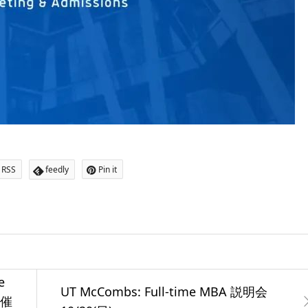
RSS
feedly
Pin it
e
UT McCombs: Full-time MBA 説明会
開催