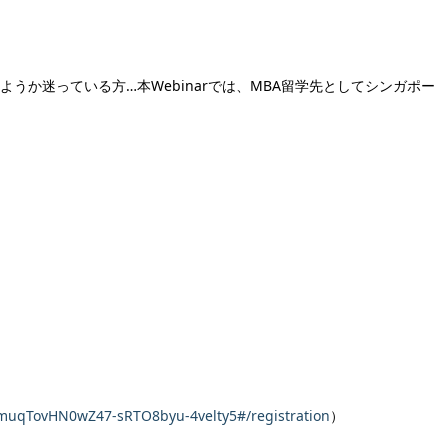
うか迷っている方…本Webinarでは、MBA留学先としてシンガポー
d-muqTovHN0wZ47-sRTO8byu-4velty5#/registration
）