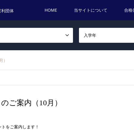
HOME
当サイトについて
合格
営利団体
名
入学年
0月）
トのご案内（10月）
ベントをご案内します！