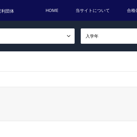
HOME
当サイトについて
合格
営利団体
名
入学年