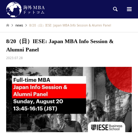
検索
news
8/20（日）IESE: Japan MBA Info Session & Alumni Panel
8/20（日）IESE: Japan MBA Info Session &
Alumni Panel
2023.07.28