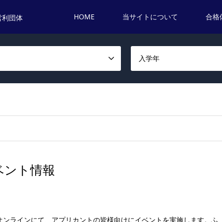
HOME
当サイトについて
合格
営利団体
名
入学年
月のイベント情報
下記の通り、オンラインにて、アプリカントの皆様向けにイベントを実施します。ふ