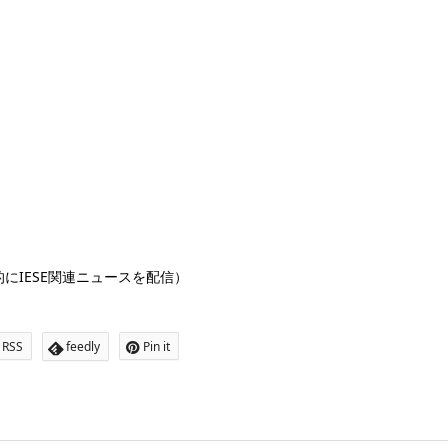
的にIESE関連ニュースを配信）
RSS
feedly
Pin it