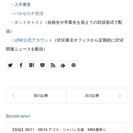
・
入学審査
・
バルセロナ生活
・
ポッドキャスト
（在校生や卒業生を迎えての対談形式で配
信）
・
LINE公式アカウント
（IESE東京オフィスから定期的にIESE
関連ニュースを配信）
Recent news
【告知】08/11・08/16 アゴス・ジャパン主催 MBA夏祭り