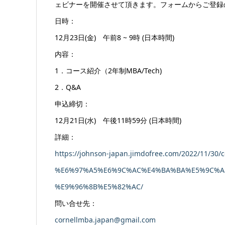
ェビナーを開催させて頂きます。フォームからご登録
日時：
12月23日(金) 午前8 ~ 9時 (日本時間)
内容：
1．コース紹介（2年制MBA/Tech)
2．Q&A
申込締切：
12月21日(水) 午後11時59分 (日本時間)
詳細：
https://johnson-japan.jimdofree.com/2022/11/30/
%E6%97%A5%E6%9C%AC%E4%BA%BA%E5%9C%A8%
%E9%96%8B%E5%82%AC/
問い合せ先：
cornellmba.japan@gmail.com