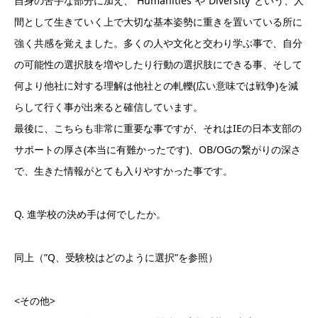
自身の苦手な部分に加え、”Humanities”や”Diversity”という、人
間として生きていく上で大切な基本姿勢に重きを置いている所に
強く共感を覚えました。多くの人や文化と交わり学ぶ事で、自分
の可能性の選択肢を増やしたり行動の選択肢にできる事、そして
何より他社に対する理解は他社との軋轢(広い意味では戦争)を減
らして行く事が出来ると確信しています。
最後に、こちらも非常に重要な事ですが、それはIEの日本支部の
サポートの厚さ(本当に有難かったです)、OB/OGの繋がりの深さ
で、生きた情報がとても入りやすかった事です。
Q. 進学校の決め手は何でしたか。
同上（”Q、受験校はどのように選択”を参照）
<その他>