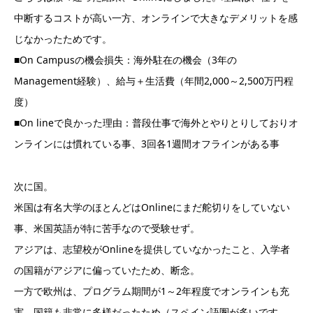
中断するコストが高い一方、オンラインで大きなデメリットを感
じなかったためです。
■On Campusの機会損失：海外駐在の機会（3年の
Management経験）、給与＋生活費（年間2,000～2,500万円程
度）
■On lineで良かった理由：普段仕事で海外とやりとりしておりオ
ンラインには慣れている事、3回各1週間オフラインがある事
次に国。
米国は有名大学のほとんどはOnlineにまだ舵切りをしていない
事、米国英語が特に苦手なので受験せず。
アジアは、志望校がOnlineを提供していなかったこと、入学者
の国籍がアジアに偏っていたため、断念。
一方で欧州は、プログラム期間が1～2年程度でオンラインも充
実、国籍も非常に多様だったため（スペイン語圏が多いです