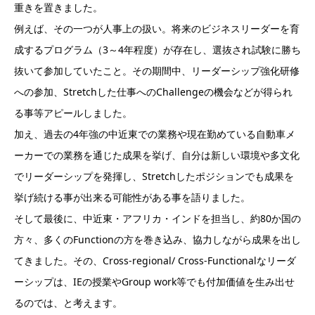
重きを置きました。
例えば、その一つが人事上の扱い。将来のビジネスリーダーを育
成するプログラム（3～4年程度）が存在し、選抜され試験に勝ち
抜いて参加していたこと。その期間中、リーダーシップ強化研修
への参加、Stretchした仕事へのChallengeの機会などが得られ
る事等アピールしました。
加え、過去の4年強の中近東での業務や現在勤めている自動車メ
ーカーでの業務を通じた成果を挙げ、自分は新しい環境や多文化
でリーダーシップを発揮し、Stretchしたポジションでも成果を
挙げ続ける事が出来る可能性がある事を語りました。
そして最後に、中近東・アフリカ・インドを担当し、約80か国の
方々、多くのFunctionの方を巻き込み、協力しながら成果を出し
てきました。その、Cross-regional/ Cross-Functionalなリーダ
ーシップは、IEの授業やGroup work等でも付加価値を生み出せ
るのでは、と考えます。